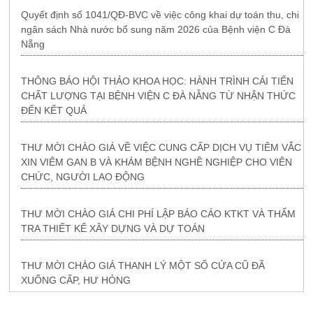
Quyết định số 1041/QĐ-BVC về việc công khai dự toán thu, chi
ngân sách Nhà nước bổ sung năm 2026 của Bệnh viện C Đà
Nẵng
THÔNG BÁO HỘI THẢO KHOA HỌC: HÀNH TRÌNH CẢI TIẾN
CHẤT LƯỢNG TẠI BỆNH VIỆN C ĐÀ NẴNG TỪ NHẬN THỨC
ĐẾN KẾT QUẢ
THƯ MỜI CHÀO GIÁ VỀ VIỆC CUNG CẤP DỊCH VỤ TIÊM VẮC
XIN VIÊM GAN B VÀ KHÁM BỆNH NGHỀ NGHIỆP CHO VIÊN
CHỨC, NGƯỜI LAO ĐỘNG
THƯ MỜI CHÀO GIÁ CHI PHÍ LẬP BÁO CÁO KTKT VÀ THẨM
TRA THIẾT KẾ XÂY DỰNG VÀ DỰ TOÁN
THƯ MỜI CHÀO GIÁ THANH LÝ MỘT SỐ CỬA CŨ ĐÃ
XUỐNG CẤP, HƯ HỎNG