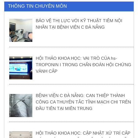
THÔNG TIN CHUYÊN MÔN
BẢO VỆ THỊ LỰC VỚI KỸ THUẬT TIÊM NỘI
NHÃN TẠI BỆNH VIỆN C ĐÀ NẴNG
HỘI THẢO KHOA HỌC: VAI TRÒ CỦA hs-
TROPONIN I TRONG CHẨN ĐOÁN HỘI CHỨNG
VÀNH CẤP
BỆNH VIỆN C ĐÀ NẴNG: CAN THIỆP THÀNH
CÔNG CA THUYÊN TẮC TĨNH MẠCH CHI TRÊN
ĐẦU TIÊN TẠI MIỀN TRUNG
HỘI THẢO KHOA HỌC: CẬP NHẬT XỬ TRÍ CẤP