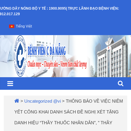
Skip
ƯỜNG DÂY NÓNG BỘ Y TẾ : 1900.9095| TRỰC LÃNH ĐẠO BỆNH VIỆN:
to
912.017.129
content
Bệnh
Tiếng Việt
Viện
C
–
TP
Đà
>
Uncategorized @vi
>
THÔNG BÁO VỀ VIỆC NIÊM
YẾT CÔNG KHAI DANH SÁCH ĐỀ NGHỊ XÉT TẶNG
Nẵng
DANH HIỆU “THẦY THUỐC NHÂN DÂN”, ” THẦY