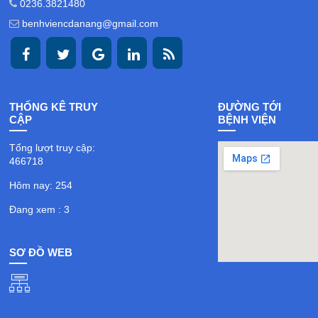
0236.3821480
benhviencdanang@gmail.com
THỐNG KÊ TRUY
ĐƯỜNG TỚI
CẬP
BỆNH VIỆN
Tổng lượt truy cập:
466718
Hôm nay: 254
Đang xem : 3
SƠ ĐỒ WEB