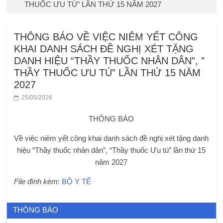
THUỐC ƯU TÚ” LẦN THỨ 15 NĂM 2027
THÔNG BÁO VỀ VIỆC NIÊM YẾT CÔNG
KHAI DANH SÁCH ĐỀ NGHỊ XÉT TẶNG
DANH HIỆU “THẦY THUỐC NHÂN DÂN”, ”
THẦY THUỐC ƯU TÚ” LẦN THỨ 15 NĂM
2027
25/05/2026
THÔNG BÁO
Về việc niêm yết công khai danh sách đề nghị xét tặng danh
hiệu “Thầy thuốc nhân dân”, “Thầy thuốc Ưu tú” lần thứ 15
năm 2027
File đính kèm
:
BỘ Y TẾ
THÔNG BÁO