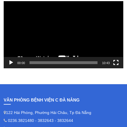
Video
Player
00:00
10:43
VĂN PHÒNG BỆNH VIỆN C ĐÀ NẴNG
122 Hải Phòng, Phường Hải Châu, Tp Đà Nẵng
0236.3821480 - 3832643 - 3832644