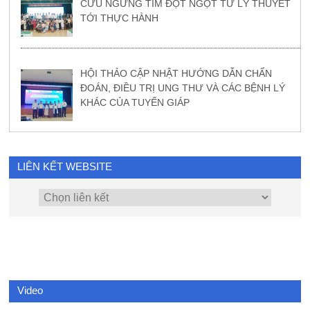
CỨU NGỪNG TIM ĐỘT NGỘT TỪ LÝ THUYẾT
TỚI THỰC HÀNH
HỘI THẢO CẬP NHẬT HƯỚNG DẪN CHẨN
ĐOÁN, ĐIỀU TRỊ UNG THƯ VÀ CÁC BỆNH LÝ
KHÁC CỦA TUYẾN GIÁP
LIÊN KẾT WEBSITE
Video