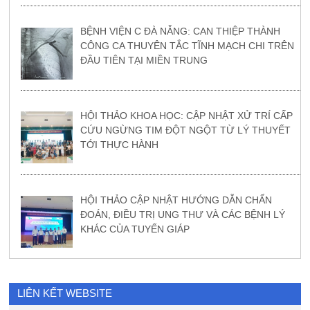
BỆNH VIỆN C ĐÀ NẴNG: CAN THIỆP THÀNH
CÔNG CA THUYÊN TẮC TĨNH MẠCH CHI TRÊN
ĐẦU TIÊN TẠI MIỀN TRUNG
HỘI THẢO KHOA HỌC: CẬP NHẬT XỬ TRÍ CẤP
CỨU NGỪNG TIM ĐỘT NGỘT TỪ LÝ THUYẾT
TỚI THỰC HÀNH
HỘI THẢO CẬP NHẬT HƯỚNG DẪN CHẨN
ĐOÁN, ĐIỀU TRỊ UNG THƯ VÀ CÁC BỆNH LÝ
KHÁC CỦA TUYẾN GIÁP
LIÊN KẾT WEBSITE