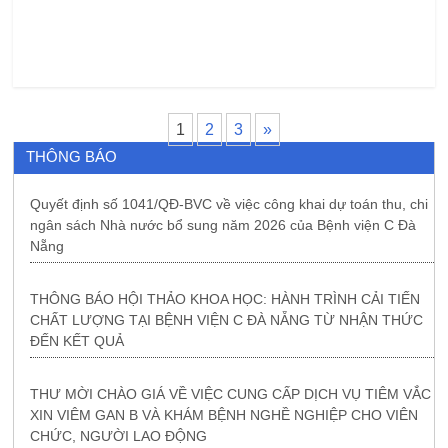
1
2
3
»
THÔNG BÁO
Quyết định số 1041/QĐ-BVC về việc công khai dự toán thu, chi
ngân sách Nhà nước bổ sung năm 2026 của Bệnh viện C Đà
Nẵng
THÔNG BÁO HỘI THẢO KHOA HỌC: HÀNH TRÌNH CẢI TIẾN
CHẤT LƯỢNG TẠI BỆNH VIỆN C ĐÀ NẴNG TỪ NHẬN THỨC
ĐẾN KẾT QUẢ
THƯ MỜI CHÀO GIÁ VỀ VIỆC CUNG CẤP DỊCH VỤ TIÊM VẮC
XIN VIÊM GAN B VÀ KHÁM BỆNH NGHỀ NGHIỆP CHO VIÊN
CHỨC, NGƯỜI LAO ĐỘNG