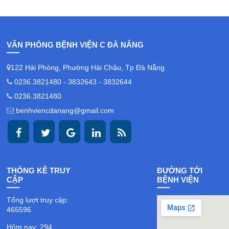
VĂN PHÒNG BỆNH VIỆN C ĐÀ NẴNG
122 Hải Phòng, Phường Hải Châu, Tp Đà Nẵng
0236.3821480 - 3832643 - 3832644
0236.3821480
benhviencdanang@gmail.com
THỐNG KÊ TRUY
ĐƯỜNG TỚI
CẬP
BỆNH VIỆN
Tổng lượt truy cập:
465596
Hôm nay: 294