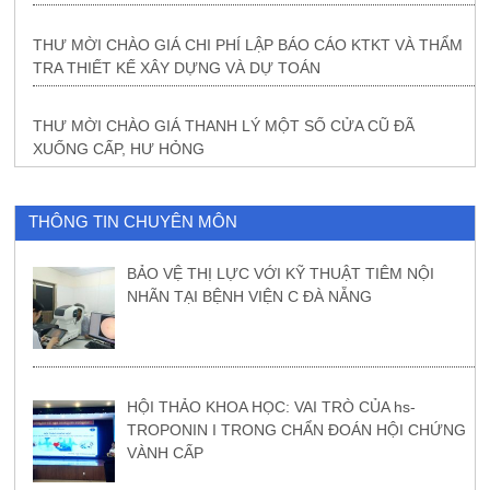
THƯ MỜI CHÀO GIÁ CHI PHÍ LẬP BÁO CÁO KTKT VÀ THẨM
TRA THIẾT KẾ XÂY DỰNG VÀ DỰ TOÁN
THƯ MỜI CHÀO GIÁ THANH LÝ MỘT SỐ CỬA CŨ ĐÃ
XUỐNG CẤP, HƯ HỎNG
THÔNG TIN CHUYÊN MÔN
BẢO VỆ THỊ LỰC VỚI KỸ THUẬT TIÊM NỘI
NHÃN TẠI BỆNH VIỆN C ĐÀ NẴNG
HỘI THẢO KHOA HỌC: VAI TRÒ CỦA hs-
TROPONIN I TRONG CHẨN ĐOÁN HỘI CHỨNG
VÀNH CẤP