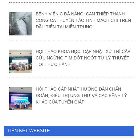
BỆNH VIỆN C ĐÀ NẴNG: CAN THIỆP THÀNH
CÔNG CA THUYÊN TẮC TĨNH MẠCH CHI TRÊN
ĐẦU TIÊN TẠI MIỀN TRUNG
HỘI THẢO KHOA HỌC: CẬP NHẬT XỬ TRÍ CẤP
CỨU NGỪNG TIM ĐỘT NGỘT TỪ LÝ THUYẾT
TỚI THỰC HÀNH
HỘI THẢO CẬP NHẬT HƯỚNG DẪN CHẨN
ĐOÁN, ĐIỀU TRỊ UNG THƯ VÀ CÁC BỆNH LÝ
KHÁC CỦA TUYẾN GIÁP
LIÊN KẾT WEBSITE