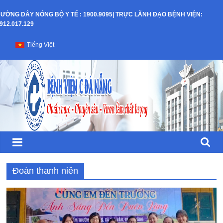
Skip
ƯỜNG DÂY NÓNG BỘ Y TẾ : 1900.9095| TRỰC LÃNH ĐẠO BỆNH VIỆN:
to
912.017.129
content
Bệnh
Tiếng Việt
Viện
C
–
TP
Đà
Đoàn thanh niên
Nẵng