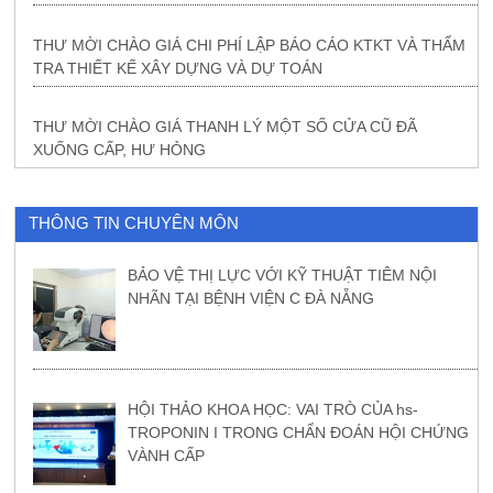
THƯ MỜI CHÀO GIÁ CHI PHÍ LẬP BÁO CÁO KTKT VÀ THẨM
TRA THIẾT KẾ XÂY DỰNG VÀ DỰ TOÁN
THƯ MỜI CHÀO GIÁ THANH LÝ MỘT SỐ CỬA CŨ ĐÃ
XUỐNG CẤP, HƯ HỎNG
THÔNG TIN CHUYÊN MÔN
BẢO VỆ THỊ LỰC VỚI KỸ THUẬT TIÊM NỘI
NHÃN TẠI BỆNH VIỆN C ĐÀ NẴNG
HỘI THẢO KHOA HỌC: VAI TRÒ CỦA hs-
TROPONIN I TRONG CHẨN ĐOÁN HỘI CHỨNG
VÀNH CẤP