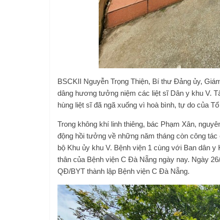
BSCKII Nguyễn Trọng Thiện, Bí thư Đảng ủy, Giám
dâng hương tưởng niệm các liệt sĩ Dân y khu V. Tất
hùng liệt sĩ đã ngã xuống vì hoà bình, tự do của Tổ
Trong không khí linh thiêng, bác Phạm Xân, nguy
động hồi tưởng về những năm tháng còn công tác 
bộ Khu ủy khu V. Bệnh viện 1 cùng với Ban dân y K
thân của Bệnh viện C Đà Nẵng ngày nay. Ngày 26/5
QĐ/BYT thành lập Bệnh viện C Đà Nẵng.