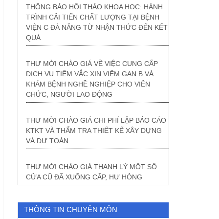
THÔNG BÁO HỘI THẢO KHOA HỌC: HÀNH
TRÌNH CẢI TIẾN CHẤT LƯỢNG TẠI BỆNH
VIỆN C ĐÀ NẴNG TỪ NHẬN THỨC ĐẾN KẾT
QUẢ
THƯ MỜI CHÀO GIÁ VỀ VIỆC CUNG CẤP
DỊCH VỤ TIÊM VẮC XIN VIÊM GAN B VÀ
KHÁM BỆNH NGHỀ NGHIỆP CHO VIÊN
CHỨC, NGƯỜI LAO ĐỘNG
THƯ MỜI CHÀO GIÁ CHI PHÍ LẬP BÁO CÁO
KTKT VÀ THẨM TRA THIẾT KẾ XÂY DỰNG
VÀ DỰ TOÁN
THƯ MỜI CHÀO GIÁ THANH LÝ MỘT SỐ
CỬA CŨ ĐÃ XUỐNG CẤP, HƯ HỎNG
THÔNG TIN CHUYÊN MÔN