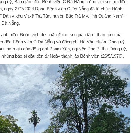
ảng uỷ, Ban giám đốc Bệnh viện C Đà Nẵng, cùng với sự tạo điều
iện, ngày 27/7/2024 Đoàn Bệnh viện C Đà Nẵng đã tổ chức Hành
sĩ Dân y khu V (xã Trà Tân, huyện Bắc Trà My, tỉnh Quảng Nam) –
C Đà Nẵng.
 thanh niên. Đoàn vinh dự nhận được sự quan tâm, tham dự của
iám đốc Bệnh viện C Đà Nẵng và đồng chí Hồ Văn Huấn, Đảng uỷ
à sự tham gia của đồng chí Phạm Xân, nguyên Phó Bí thư Đảng uỷ,
hững bác sĩ đầu tiên từ Ngày thành lập Bệnh viện (26/5/1976).