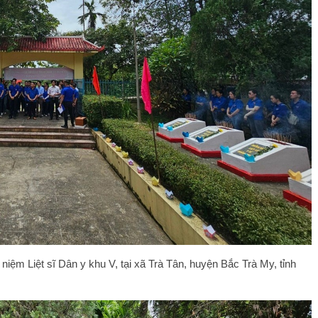
ệm Liệt sĩ Dân y khu V, tại xã Trà Tân, huyện Bắc Trà My, tỉnh