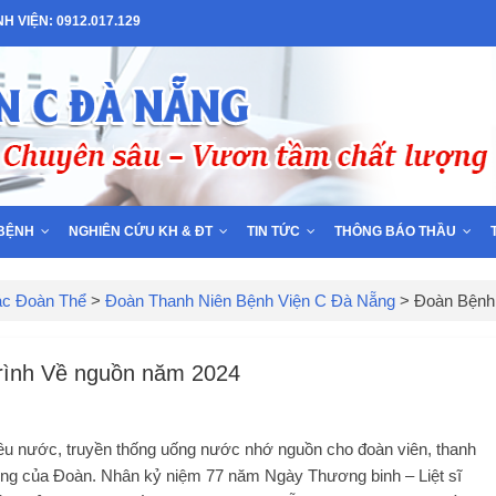
 VIỆN: 0912.017.129
BỆNH
NGHIÊN CỨU KH & ĐT
TIN TỨC
THÔNG BÁO THẦU
ác Đoàn Thể
>
Đoàn Thanh Niên Bệnh Viện C Đà Nẵng
>
Đoàn Bệnh 
rình Về nguồn năm 2024
yêu nước, truyền thống uống nước nhớ nguồn cho đoàn viên, thanh
trọng của Đoàn. Nhân kỷ niệm 77 năm Ngày Thương binh – Liệt sĩ