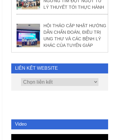
NGỪNG TIM ĐỘT NGỘT TỪ
LÝ THUYẾT TỚI THỰC HÀNH
HỘI THẢO CẬP NHẬT HƯỚNG
DẪN CHẨN ĐOÁN, ĐIỀU TRỊ
UNG THƯ VÀ CÁC BỆNH LÝ
KHÁC CỦA TUYẾN GIÁP
LIÊN KẾT WEBSITE
Video
Video