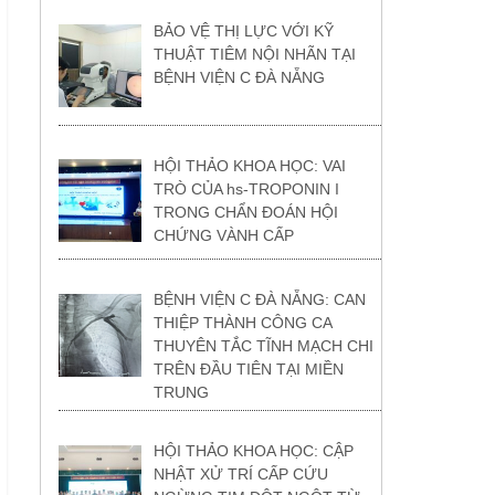
BẢO VỆ THỊ LỰC VỚI KỸ
THUẬT TIÊM NỘI NHÃN TẠI
BỆNH VIỆN C ĐÀ NẴNG
HỘI THẢO KHOA HỌC: VAI
TRÒ CỦA hs-TROPONIN I
TRONG CHẨN ĐOÁN HỘI
CHỨNG VÀNH CẤP
BỆNH VIỆN C ĐÀ NẴNG: CAN
THIỆP THÀNH CÔNG CA
THUYÊN TẮC TĨNH MẠCH CHI
TRÊN ĐẦU TIÊN TẠI MIỀN
TRUNG
HỘI THẢO KHOA HỌC: CẬP
NHẬT XỬ TRÍ CẤP CỨU