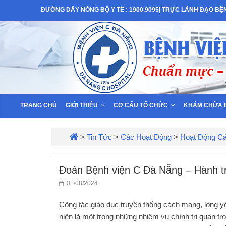
Skip
ĐƯỜNG DÂY NÓNG BỘ Y TẾ : 1900.9095| TRỰC LÃNH ĐẠO BỆNH
to
Bệnh
content
Viện
C
–
TRANG CHỦ
GIỚI THIỆU
CƠ CẤU TỔ CHỨC
KHÁM CHỮA 
TP
>
Tin Tức
>
Các Hoạt Động
>
Hoạt Động C
Đà
Đoàn Bệnh viện C Đà Nẵng – Hành t
01/08/2024
Nẵng
Công tác giáo dục truyền thống cách mạng, lòng 
niên là một trong những nhiệm vụ chính trị quan 