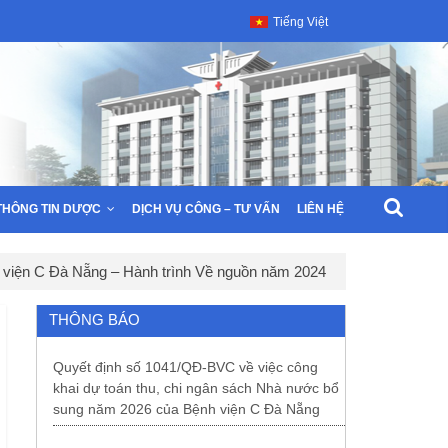
Tiếng Việt
THÔNG TIN DƯỢC
DỊCH VỤ CÔNG – TƯ VẤN
LIÊN HỆ
viện C Đà Nẵng – Hành trình Về nguồn năm 2024
THÔNG BÁO
Quyết định số 1041/QĐ-BVC về việc công
khai dự toán thu, chi ngân sách Nhà nước bổ
sung năm 2026 của Bệnh viện C Đà Nẵng