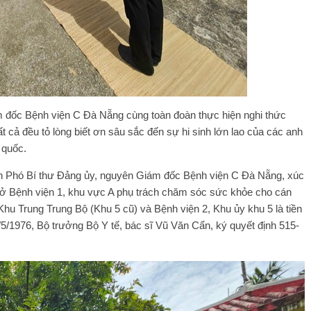
 đốc Bệnh viện C Đà Nẵng cùng toàn đoàn thực hiện nghi thức
 cả đều tỏ lòng biết ơn sâu sắc đến sự hi sinh lớn lao của các anh
 quốc.
ên Phó Bí thư Đảng ủy, nguyên Giám đốc Bệnh viện C Đà Nẵng, xúc
ở Bệnh viện 1, khu vực A phụ trách chăm sóc sức khỏe cho cán
hu Trung Trung Bộ (Khu 5 cũ) và Bệnh viện 2, Khu ủy khu 5 là tiền
/1976, Bộ trưởng Bộ Y tế, bác sĩ Vũ Văn Cẩn, ký quyết định 515-