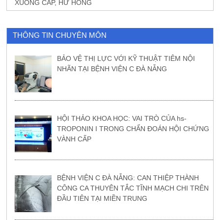
XUỐNG CẤP, HƯ HỎNG
THÔNG TIN CHUYÊN MÔN
BẢO VỆ THỊ LỰC VỚI KỸ THUẬT TIÊM NỘI
NHÃN TẠI BỆNH VIỆN C ĐÀ NẴNG
HỘI THẢO KHOA HỌC: VAI TRÒ CỦA hs-
TROPONIN I TRONG CHẨN ĐOÁN HỘI CHỨNG
VÀNH CẤP
BỆNH VIỆN C ĐÀ NẴNG: CAN THIỆP THÀNH
CÔNG CA THUYÊN TẮC TĨNH MẠCH CHI TRÊN
ĐẦU TIÊN TẠI MIỀN TRUNG