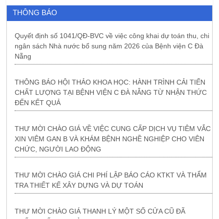
THÔNG BÁO
Quyết định số 1041/QĐ-BVC về việc công khai dự toán thu, chi
ngân sách Nhà nước bổ sung năm 2026 của Bệnh viện C Đà
Nẵng
THÔNG BÁO HỘI THẢO KHOA HỌC: HÀNH TRÌNH CẢI TIẾN
CHẤT LƯỢNG TẠI BỆNH VIỆN C ĐÀ NẴNG TỪ NHẬN THỨC
ĐẾN KẾT QUẢ
THƯ MỜI CHÀO GIÁ VỀ VIỆC CUNG CẤP DỊCH VỤ TIÊM VẮC
XIN VIÊM GAN B VÀ KHÁM BỆNH NGHỀ NGHIỆP CHO VIÊN
CHỨC, NGƯỜI LAO ĐỘNG
THƯ MỜI CHÀO GIÁ CHI PHÍ LẬP BÁO CÁO KTKT VÀ THẨM
TRA THIẾT KẾ XÂY DỰNG VÀ DỰ TOÁN
THƯ MỜI CHÀO GIÁ THANH LÝ MỘT SỐ CỬA CŨ ĐÃ