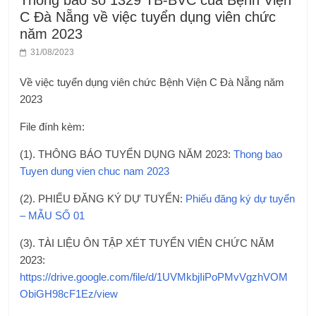
Thông báo số 1329 TB-BVC của Bệnh Viện
C Đà Nẵng về việc tuyển dụng viên chức
năm 2023
31/08/2023
Về việc tuyển dụng viên chức Bệnh Viện C Đà Nẵng năm
2023
File đính kèm:
(1). THÔNG BÁO TUYỂN DỤNG NĂM 2023:
Thong bao
Tuyen dung vien chuc nam 2023
(2). PHIẾU ĐĂNG KÝ DỰ TUYỂN:
Phiếu đăng ký dự tuyển
– MẪU SỐ 01
(3). TÀI LIỆU ÔN TẬP XÉT TUYỂN VIÊN CHỨC NĂM
2023:
https://drive.google.com/file/d/1UVMkbjIiPoPMvVgzhVOM
ObiGH98cF1Ez/view