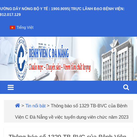
Skip
ƯỜNG DÂY NÓNG BỘ Y TẾ : 1900.9095| TRỰC LÃNH ĐẠO BỆNH VIỆN:
to
912.017.129
content
Bệnh
Tiếng Việt
Viện
C
–
TP
Đà
>
Tin nổi bật
>
Thông báo số 1329 TB-BVC của Bệnh
Viện C Đà Nẵng về việc tuyển dụng viên chức năm 2023
Nẵng