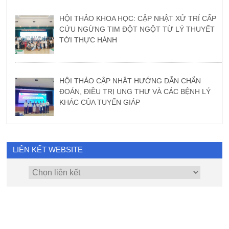
HỘI THẢO KHOA HỌC: CẬP NHẬT XỬ TRÍ CẤP
CỨU NGỪNG TIM ĐỘT NGỘT TỪ LÝ THUYẾT
TỚI THỰC HÀNH
HỘI THẢO CẬP NHẬT HƯỚNG DẪN CHẨN
ĐOÁN, ĐIỀU TRỊ UNG THƯ VÀ CÁC BỆNH LÝ
KHÁC CỦA TUYẾN GIÁP
LIÊN KẾT WEBSITE