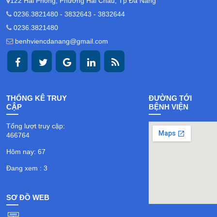
122 Hải Phòng, Phường Hải Châu, Tp Đà Nẵng
0236.3821480 - 3832643 - 3832644
0236.3821480
benhviencdanang@gmail.com
THỐNG KÊ TRUY
ĐƯỜNG TỚI
CẬP
BỆNH VIỆN
Tổng lượt truy cập:
466764
Hôm nay: 67
Đang xem : 3
SƠ ĐỒ WEB