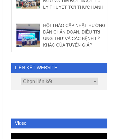
NGỪNG TIM ĐỘT NGỘT TỪ
LÝ THUYẾT TỚI THỰC HÀNH
HỘI THẢO CẬP NHẬT HƯỚNG
DẪN CHẨN ĐOÁN, ĐIỀU TRỊ
UNG THƯ VÀ CÁC BỆNH LÝ
KHÁC CỦA TUYẾN GIÁP
LIÊN KẾT WEBSITE
Video
Video