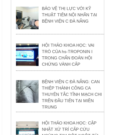
BẢO VỆ THỊ LỰC VỚI KỸ
THUẬT TIÊM NỘI NHÃN TẠI
BỆNH VIỆN C ĐÀ NẴNG
HỘI THẢO KHOA HỌC: VAI
TRÒ CỦA hs-TROPONIN I
TRONG CHẨN ĐOÁN HỘI
CHỨNG VÀNH CẤP
BỆNH VIỆN C ĐÀ NẴNG: CAN
THIỆP THÀNH CÔNG CA
THUYÊN TẮC TĨNH MẠCH CHI
TRÊN ĐẦU TIÊN TẠI MIỀN
TRUNG
HỘI THẢO KHOA HỌC: CẬP
NHẬT XỬ TRÍ CẤP CỨU