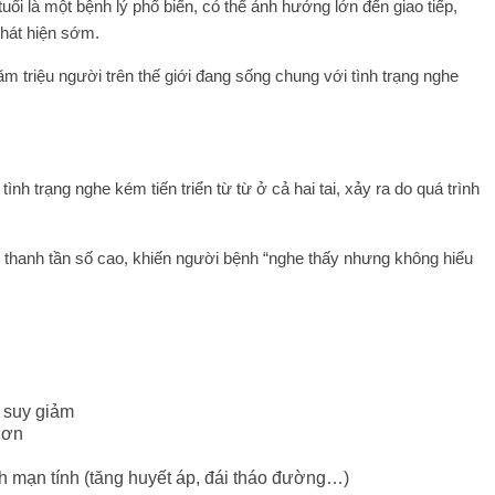
uổi là một bệnh lý phổ biến, có thể ảnh hưởng lớn đến giao tiếp,
hát hiện sớm.
ệu người trên thế giới đang sống chung với tình trạng nghe
 trạng nghe kém tiến triển từ từ ở cả hai tai, xảy ra do quá trình
h tần số cao, khiến người bệnh “nghe thấy nhưng không hiểu
g suy giảm
hơn
nh mạn tính (tăng huyết áp, đái tháo đường…)