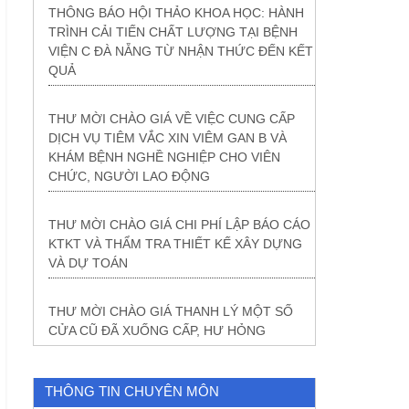
THÔNG BÁO HỘI THẢO KHOA HỌC: HÀNH
TRÌNH CẢI TIẾN CHẤT LƯỢNG TẠI BỆNH
VIỆN C ĐÀ NẴNG TỪ NHẬN THỨC ĐẾN KẾT
QUẢ
THƯ MỜI CHÀO GIÁ VỀ VIỆC CUNG CẤP
DỊCH VỤ TIÊM VẮC XIN VIÊM GAN B VÀ
KHÁM BỆNH NGHỀ NGHIỆP CHO VIÊN
CHỨC, NGƯỜI LAO ĐỘNG
THƯ MỜI CHÀO GIÁ CHI PHÍ LẬP BÁO CÁO
KTKT VÀ THẨM TRA THIẾT KẾ XÂY DỰNG
VÀ DỰ TOÁN
THƯ MỜI CHÀO GIÁ THANH LÝ MỘT SỐ
CỬA CŨ ĐÃ XUỐNG CẤP, HƯ HỎNG
THÔNG TIN CHUYÊN MÔN