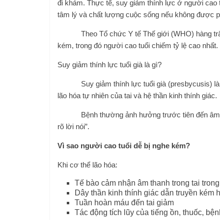
đi khám. Thực tế, suy giảm thính lực ở người cao t
tâm lý và chất lượng cuộc sống nếu không được p
Theo Tổ chức Y tế Thế giới (WHO) hàng trăm tri
kém, trong đó người cao tuổi chiếm tỷ lệ cao nhất.
Suy giảm thính lực tuổi già là gì?
Suy giảm thính lực tuổi già (presbycusis) là tình
lão hóa tự nhiên của tai và hệ thần kinh thính giác.
Bệnh thường ảnh hưởng trước tiên đến âm than
rõ lời nói”.
Vì sao người cao tuổi dễ bị nghe kém?
Khi cơ thể lão hóa:
Tế bào cảm nhận âm thanh trong tai tron
Dây thần kinh thính giác dẫn truyền kém 
Tuần hoàn máu đến tai giảm
Tác động tích lũy của tiếng ồn, thuốc, bệ