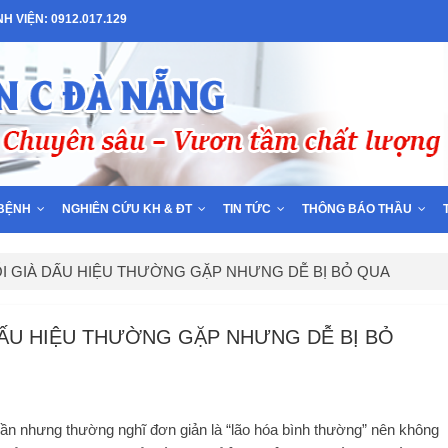
 VIỆN: 0912.017.129
BỆNH
NGHIÊN CỨU KH & ĐT
TIN TỨC
THÔNG BÁO THẦU
ỔI GIÀ DẤU HIỆU THƯỜNG GẶP NHƯNG DỄ BỊ BỎ QUA
DẤU HIỆU THƯỜNG GẶP NHƯNG DỄ BỊ BỎ
dần nhưng thường nghĩ đơn giản là “lão hóa bình thường” nên không