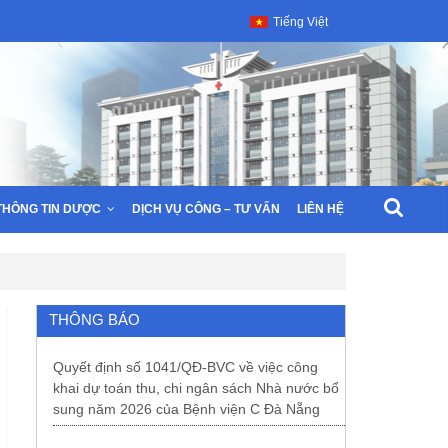
Tiếng Việt
THÔNG TIN DƯỢC
DỊCH VỤ CÔNG – TƯ VẤN
LIÊN HỆ
THÔNG BÁO
Quyết định số 1041/QĐ-BVC về việc công
khai dự toán thu, chi ngân sách Nhà nước bổ
sung năm 2026 của Bệnh viện C Đà Nẵng