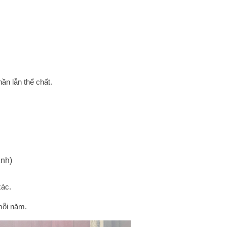
hần lẫn thể chất.
anh)
xác.
 mỗi năm.