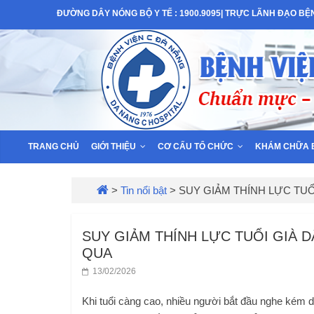
Skip
ĐƯỜNG DÂY NÓNG BỘ Y TẾ : 1900.9095| TRỰC LÃNH ĐẠO BỆNH
to
Bệnh
content
Viện
C
–
TRANG CHỦ
GIỚI THIỆU
CƠ CẤU TỔ CHỨC
KHÁM CHỮA 
TP
>
Tin nổi bật
>
SUY GIẢM THÍNH LỰC TU
Đà
SUY GIẢM THÍNH LỰC TUỔI GIÀ 
QUA
Nẵng
13/02/2026
Khi tuổi càng cao, nhiều người bắt đầu nghe kém 