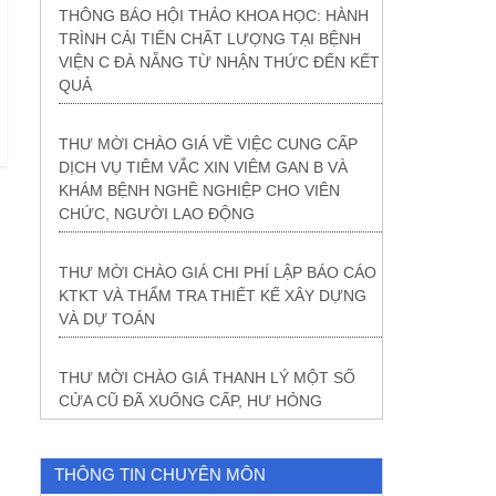
THÔNG BÁO HỘI THẢO KHOA HỌC: HÀNH
TRÌNH CẢI TIẾN CHẤT LƯỢNG TẠI BỆNH
VIỆN C ĐÀ NẴNG TỪ NHẬN THỨC ĐẾN KẾT
QUẢ
THƯ MỜI CHÀO GIÁ VỀ VIỆC CUNG CẤP
DỊCH VỤ TIÊM VẮC XIN VIÊM GAN B VÀ
KHÁM BỆNH NGHỀ NGHIỆP CHO VIÊN
CHỨC, NGƯỜI LAO ĐỘNG
THƯ MỜI CHÀO GIÁ CHI PHÍ LẬP BÁO CÁO
KTKT VÀ THẨM TRA THIẾT KẾ XÂY DỰNG
VÀ DỰ TOÁN
THƯ MỜI CHÀO GIÁ THANH LÝ MỘT SỐ
CỬA CŨ ĐÃ XUỐNG CẤP, HƯ HỎNG
THÔNG TIN CHUYÊN MÔN