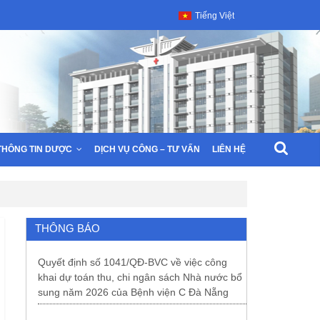
Tiếng Việt
THÔNG TIN DƯỢC
DỊCH VỤ CÔNG – TƯ VẤN
LIÊN HỆ
THÔNG BÁO
Quyết định số 1041/QĐ-BVC về việc công
khai dự toán thu, chi ngân sách Nhà nước bổ
sung năm 2026 của Bệnh viện C Đà Nẵng