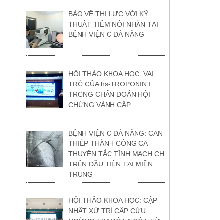
BẢO VỆ THỊ LỰC VỚI KỸ
THUẬT TIÊM NỘI NHÃN TẠI
BỆNH VIỆN C ĐÀ NẴNG
HỘI THẢO KHOA HỌC: VAI
TRÒ CỦA hs-TROPONIN I
TRONG CHẨN ĐOÁN HỘI
CHỨNG VÀNH CẤP
BỆNH VIỆN C ĐÀ NẴNG: CAN
THIỆP THÀNH CÔNG CA
THUYÊN TẮC TĨNH MẠCH CHI
TRÊN ĐẦU TIÊN TẠI MIỀN
TRUNG
HỘI THẢO KHOA HỌC: CẬP
NHẬT XỬ TRÍ CẤP CỨU