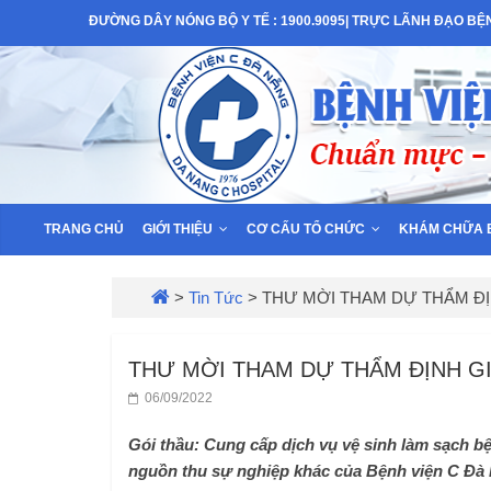
Skip
ĐƯỜNG DÂY NÓNG BỘ Y TẾ : 1900.9095| TRỰC LÃNH ĐẠO BỆNH
to
Bệnh
content
Viện
C
–
TRANG CHỦ
GIỚI THIỆU
CƠ CẤU TỔ CHỨC
KHÁM CHỮA 
TP
>
Tin Tức
>
THƯ MỜI THAM DỰ THẨM ĐỊ
Đà
THƯ MỜI THAM DỰ THẨM ĐỊNH G
06/09/2022
Nẵng
Gói thầu: Cung cấp dịch vụ vệ sinh làm sạch 
nguồn thu sự nghiệp khác của Bệnh viện C Đà