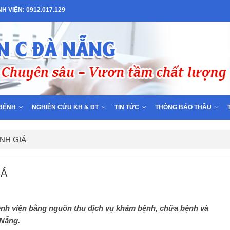
 VIỆN: 0912.017.129
BỆNH
NGHIÊN CỨU KH & ĐT
TIN TỨC
THÔNG BÁO THẦU
NH GIÁ
IÁ
bệnh viện bằng nguồn thu dịch vụ khám bệnh, chữa bệnh và
 Nẵng.