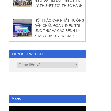
NGỪNG TIM ĐỘT NGỘT TỪ
LÝ THUYẾT TỚI THỰC HÀNH
HỘI THẢO CẬP NHẬT HƯỚNG
DẪN CHẨN ĐOÁN, ĐIỀU TRỊ
UNG THƯ VÀ CÁC BỆNH LÝ
KHÁC CỦA TUYẾN GIÁP
LIÊN KẾT WEBSITE
Video
Video