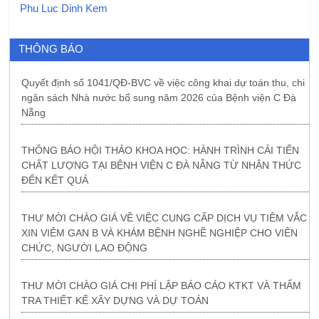
Phu Luc Dinh Kem
THÔNG BÁO
Quyết định số 1041/QĐ-BVC về việc công khai dự toán thu, chi
ngân sách Nhà nước bổ sung năm 2026 của Bệnh viện C Đà
Nẵng
THÔNG BÁO HỘI THẢO KHOA HỌC: HÀNH TRÌNH CẢI TIẾN
CHẤT LƯỢNG TẠI BỆNH VIỆN C ĐÀ NẴNG TỪ NHẬN THỨC
ĐẾN KẾT QUẢ
THƯ MỜI CHÀO GIÁ VỀ VIỆC CUNG CẤP DỊCH VỤ TIÊM VẮC
XIN VIÊM GAN B VÀ KHÁM BỆNH NGHỀ NGHIỆP CHO VIÊN
CHỨC, NGƯỜI LAO ĐỘNG
THƯ MỜI CHÀO GIÁ CHI PHÍ LẬP BÁO CÁO KTKT VÀ THẨM
TRA THIẾT KẾ XÂY DỰNG VÀ DỰ TOÁN