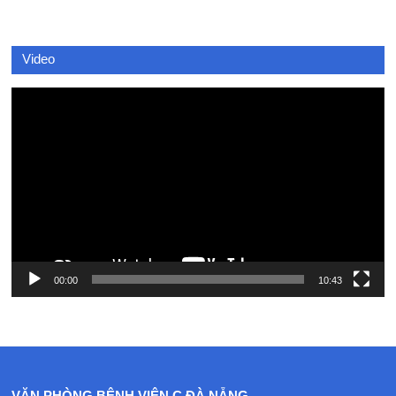
Video
Video
Player
00:00
10:43
VĂN PHÒNG BỆNH VIỆN C ĐÀ NẴNG