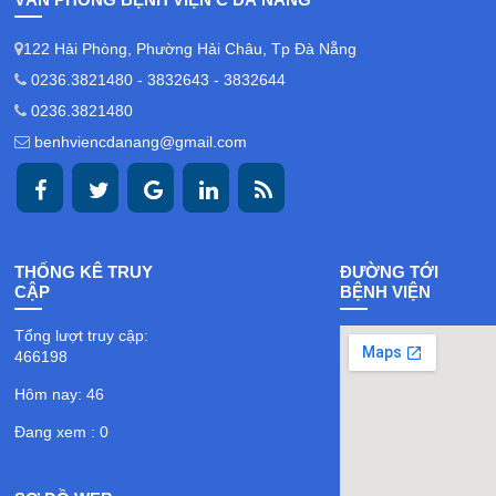
122 Hải Phòng, Phường Hải Châu, Tp Đà Nẵng
0236.3821480 - 3832643 - 3832644
0236.3821480
benhviencdanang@gmail.com
THỐNG KÊ TRUY
ĐƯỜNG TỚI
CẬP
BỆNH VIỆN
Tổng lượt truy cập:
466198
Hôm nay: 46
Đang xem : 0