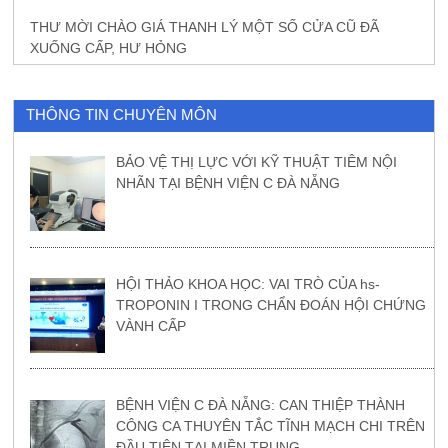
THƯ MỜI CHÀO GIÁ THANH LÝ MỘT SỐ CỬA CŨ ĐÃ
XUỐNG CẤP, HƯ HỎNG
THÔNG TIN CHUYÊN MÔN
BẢO VỆ THỊ LỰC VỚI KỸ THUẬT TIÊM NỘI
NHÃN TẠI BỆNH VIỆN C ĐÀ NẴNG
HỘI THẢO KHOA HỌC: VAI TRÒ CỦA hs-
TROPONIN I TRONG CHẨN ĐOÁN HỘI CHỨNG
VÀNH CẤP
BỆNH VIỆN C ĐÀ NẴNG: CAN THIỆP THÀNH
CÔNG CA THUYÊN TẮC TĨNH MẠCH CHI TRÊN
ĐẦU TIÊN TẠI MIỀN TRUNG