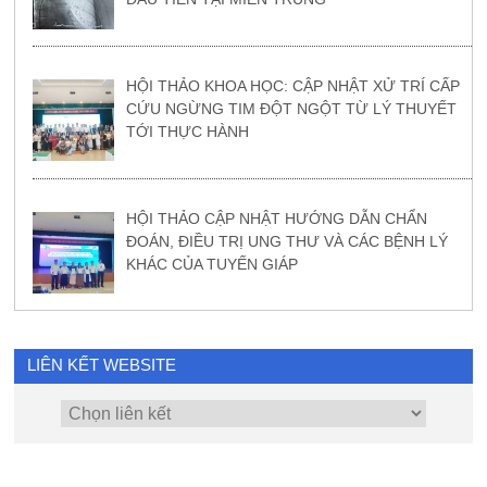
HỘI THẢO KHOA HỌC: CẬP NHẬT XỬ TRÍ CẤP
CỨU NGỪNG TIM ĐỘT NGỘT TỪ LÝ THUYẾT
TỚI THỰC HÀNH
HỘI THẢO CẬP NHẬT HƯỚNG DẪN CHẨN
ĐOÁN, ĐIỀU TRỊ UNG THƯ VÀ CÁC BỆNH LÝ
KHÁC CỦA TUYẾN GIÁP
LIÊN KẾT WEBSITE