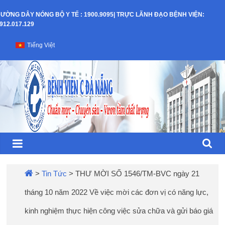
Skip
ƯỜNG DÂY NÓNG BỘ Y TẾ : 1900.9095| TRỰC LÃNH ĐẠO BỆNH VIỆN:
to
912.017.129
content
Bệnh
Tiếng Việt
Viện
C
–
TP
Đà
>
Tin Tức
>
THƯ MỜI SỐ 1546/TM-BVC ngày 21
tháng 10 năm 2022 Về việc mời các đơn vị có năng lực,
Nẵng
kinh nghiệm thực hiện công việc sửa chữa và gửi báo giá