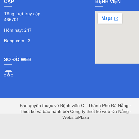
CẬP
BỆNH VIỆN
Tổng lượt truy cập:
466701
Hôm nay: 247
Đang xem : 3
SƠ ĐỒ WEB
Bản quyền thuộc về Bệnh viện C - Thành Phố Đà Nẵng -
Thiết kế và bảo hành bởi Công ty thiết kế web Đà Nẵng -
WebsitePlaza