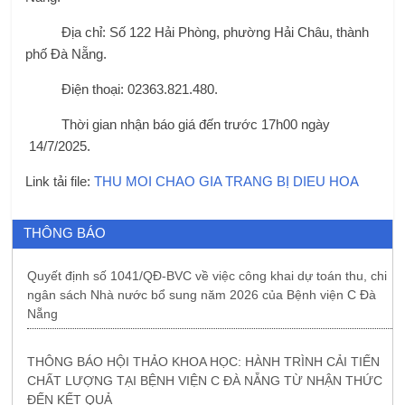
Địa chỉ: Số 122 Hải Phòng, phường Hải Châu, thành
phố Đà Nẵng.
Điện thoại: 02363.821.480.
Thời gian nhận báo giá đến trước 17h00 ngày
14/7/2025.
Link tải file:
THU MOI CHAO GIA TRANG BỊ DIEU HOA
THÔNG BÁO
Quyết định số 1041/QĐ-BVC về việc công khai dự toán thu, chi
ngân sách Nhà nước bổ sung năm 2026 của Bệnh viện C Đà
Nẵng
THÔNG BÁO HỘI THẢO KHOA HỌC: HÀNH TRÌNH CẢI TIẾN
CHẤT LƯỢNG TẠI BỆNH VIỆN C ĐÀ NẴNG TỪ NHẬN THỨC
ĐẾN KẾT QUẢ