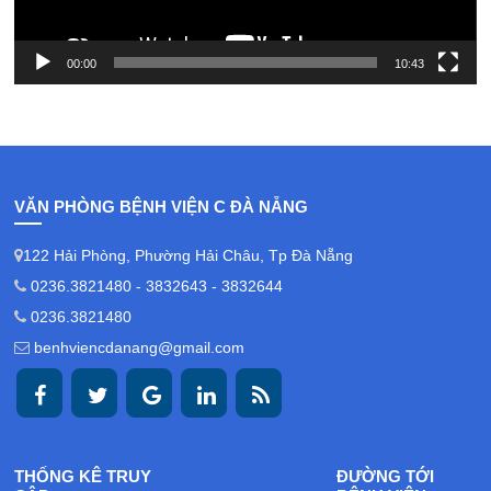
00:00
10:43
VĂN PHÒNG BỆNH VIỆN C ĐÀ NẴNG
122 Hải Phòng, Phường Hải Châu, Tp Đà Nẵng
0236.3821480 - 3832643 - 3832644
0236.3821480
benhviencdanang@gmail.com
THỐNG KÊ TRUY
ĐƯỜNG TỚI