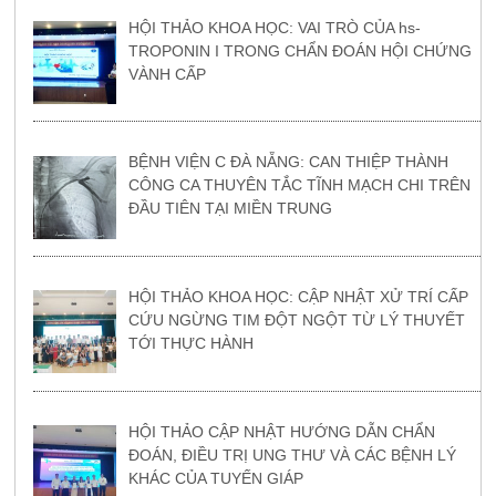
HỘI THẢO KHOA HỌC: VAI TRÒ CỦA hs-
TROPONIN I TRONG CHẨN ĐOÁN HỘI CHỨNG
VÀNH CẤP
BỆNH VIỆN C ĐÀ NẴNG: CAN THIỆP THÀNH
CÔNG CA THUYÊN TẮC TĨNH MẠCH CHI TRÊN
ĐẦU TIÊN TẠI MIỀN TRUNG
HỘI THẢO KHOA HỌC: CẬP NHẬT XỬ TRÍ CẤP
CỨU NGỪNG TIM ĐỘT NGỘT TỪ LÝ THUYẾT
TỚI THỰC HÀNH
HỘI THẢO CẬP NHẬT HƯỚNG DẪN CHẨN
ĐOÁN, ĐIỀU TRỊ UNG THƯ VÀ CÁC BỆNH LÝ
KHÁC CỦA TUYẾN GIÁP