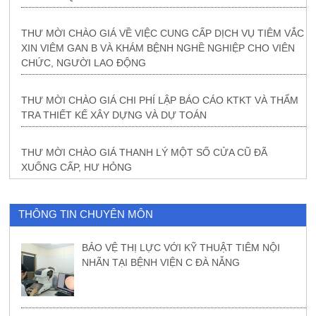
THƯ MỜI CHÀO GIÁ VỀ VIỆC CUNG CẤP DỊCH VỤ TIÊM VẮC
XIN VIÊM GAN B VÀ KHÁM BỆNH NGHỀ NGHIỆP CHO VIÊN
CHỨC, NGƯỜI LAO ĐỘNG
THƯ MỜI CHÀO GIÁ CHI PHÍ LẬP BÁO CÁO KTKT VÀ THẨM
TRA THIẾT KẾ XÂY DỰNG VÀ DỰ TOÁN
THƯ MỜI CHÀO GIÁ THANH LÝ MỘT SỐ CỬA CŨ ĐÃ
XUỐNG CẤP, HƯ HỎNG
THÔNG TIN CHUYÊN MÔN
BẢO VỆ THỊ LỰC VỚI KỸ THUẬT TIÊM NỘI
NHÃN TẠI BỆNH VIỆN C ĐÀ NẴNG