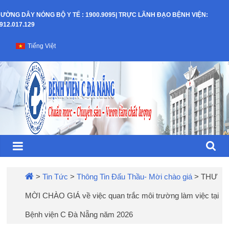
Skip
ƯỜNG DÂY NÓNG BỘ Y TẾ : 1900.9095| TRỰC LÃNH ĐẠO BỆNH VIỆN:
to
912.017.129
content
Bệnh
Tiếng Việt
Viện
C
–
TP
Đà
>
Tin Tức
>
Thông Tin Đấu Thầu- Mời chào giá
>
THƯ
MỜI CHÀO GIÁ về việc quan trắc môi trường làm việc tại
Nẵng
Bệnh viện C Đà Nẵng năm 2026