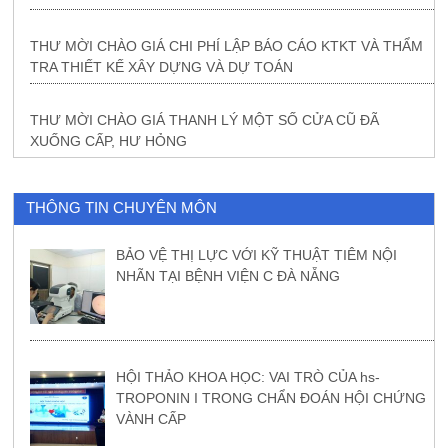
THƯ MỜI CHÀO GIÁ CHI PHÍ LẬP BÁO CÁO KTKT VÀ THẨM
TRA THIẾT KẾ XÂY DỰNG VÀ DỰ TOÁN
THƯ MỜI CHÀO GIÁ THANH LÝ MỘT SỐ CỬA CŨ ĐÃ
XUỐNG CẤP, HƯ HỎNG
THÔNG TIN CHUYÊN MÔN
BẢO VỆ THỊ LỰC VỚI KỸ THUẬT TIÊM NỘI
NHÃN TẠI BỆNH VIỆN C ĐÀ NẴNG
HỘI THẢO KHOA HỌC: VAI TRÒ CỦA hs-
TROPONIN I TRONG CHẨN ĐOÁN HỘI CHỨNG
VÀNH CẤP