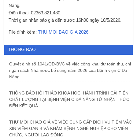
Nẵng.
Điện thoại: 02363.821.480.
Thời gian nhận báo giá đến trước 16h00 ngày 18/5/2026.
File đính kèm:
THU MOI BAO GIA 2026
THÔNG BÁO
Quyết định số 1041/QĐ-BVC về việc công khai dự toán thu, chi
ngân sách Nhà nước bổ sung năm 2026 của Bệnh viện C Đà
Nẵng
THÔNG BÁO HỘI THẢO KHOA HỌC: HÀNH TRÌNH CẢI TIẾN
CHẤT LƯỢNG TẠI BỆNH VIỆN C ĐÀ NẴNG TỪ NHẬN THỨC
ĐẾN KẾT QUẢ
THƯ MỜI CHÀO GIÁ VỀ VIỆC CUNG CẤP DỊCH VỤ TIÊM VẮC
XIN VIÊM GAN B VÀ KHÁM BỆNH NGHỀ NGHIỆP CHO VIÊN
CHỨC, NGƯỜI LAO ĐỘNG