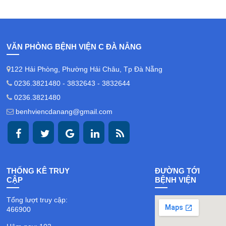
VĂN PHÒNG BỆNH VIỆN C ĐÀ NẴNG
122 Hải Phòng, Phường Hải Châu, Tp Đà Nẵng
0236.3821480 - 3832643 - 3832644
0236.3821480
benhviencdanang@gmail.com
THỐNG KÊ TRUY
ĐƯỜNG TỚI
CẬP
BỆNH VIỆN
Tổng lượt truy cập:
466900