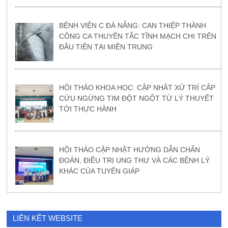
BỆNH VIỆN C ĐÀ NẴNG: CAN THIỆP THÀNH
CÔNG CA THUYÊN TẮC TĨNH MẠCH CHI TRÊN
ĐẦU TIÊN TẠI MIỀN TRUNG
HỘI THẢO KHOA HỌC: CẬP NHẬT XỬ TRÍ CẤP
CỨU NGỪNG TIM ĐỘT NGỘT TỪ LÝ THUYẾT
TỚI THỰC HÀNH
HỘI THẢO CẬP NHẬT HƯỚNG DẪN CHẨN
ĐOÁN, ĐIỀU TRỊ UNG THƯ VÀ CÁC BỆNH LÝ
KHÁC CỦA TUYẾN GIÁP
LIÊN KẾT WEBSITE