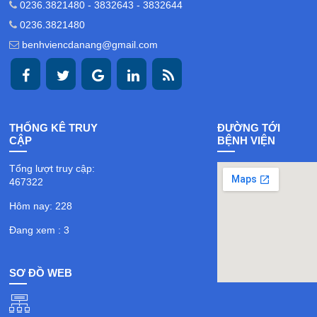
0236.3821480 - 3832643 - 3832644
0236.3821480
benhviencdanang@gmail.com
THỐNG KÊ TRUY
ĐƯỜNG TỚI
CẬP
BỆNH VIỆN
Tổng lượt truy cập:
467322
Hôm nay: 228
Đang xem : 3
SƠ ĐỒ WEB