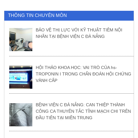
THÔNG TIN CHUYÊN MÔN
BẢO VỆ THỊ LỰC VỚI KỸ THUẬT TIÊM NỘI
NHÃN TẠI BỆNH VIỆN C ĐÀ NẴNG
HỘI THẢO KHOA HỌC: VAI TRÒ CỦA hs-
TROPONIN I TRONG CHẨN ĐOÁN HỘI CHỨNG
VÀNH CẤP
BỆNH VIỆN C ĐÀ NẴNG: CAN THIỆP THÀNH
CÔNG CA THUYÊN TẮC TĨNH MẠCH CHI TRÊN
ĐẦU TIÊN TẠI MIỀN TRUNG