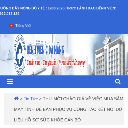
Skip
ƯỜNG DÂY NÓNG BỘ Y TẾ : 1900.9095| TRỰC LÃNH ĐẠO BỆNH VIỆN:
to
912.017.129
content
Bệnh
Tiếng Việt
Viện
C
–
TP
Đà
>
Tin Tức
>
THƯ MỜI CHÀO GIÁ VỀ VIỆC MUA SẮM
MÁY TÍNH ĐỂ BÀN PHỤC VỤ CÔNG TÁC KẾT NỐI DỮ
Nẵng
LIỆU HỒ SƠ SỨC KHỎE CÁN BỘ