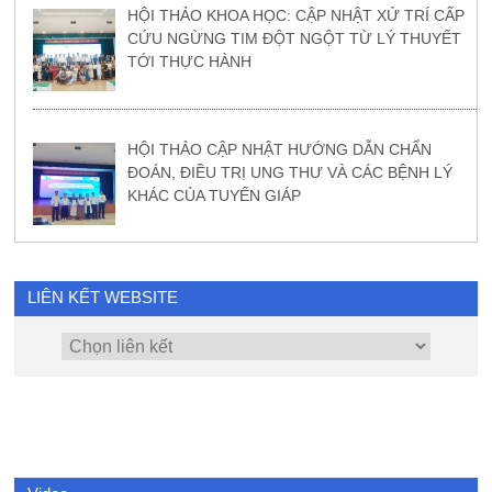
HỘI THẢO KHOA HỌC: CẬP NHẬT XỬ TRÍ CẤP
CỨU NGỪNG TIM ĐỘT NGỘT TỪ LÝ THUYẾT
TỚI THỰC HÀNH
HỘI THẢO CẬP NHẬT HƯỚNG DẪN CHẨN
ĐOÁN, ĐIỀU TRỊ UNG THƯ VÀ CÁC BỆNH LÝ
KHÁC CỦA TUYẾN GIÁP
LIÊN KẾT WEBSITE