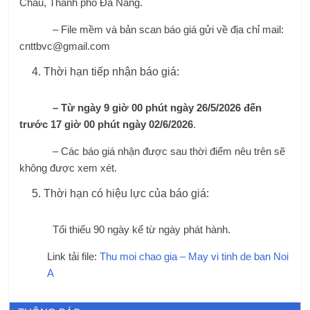
Châu, Thành phố Đà Nẵng.
– File mềm và bản scan báo giá gửi về địa chỉ mail:
cnttbvc@gmail.com
Thời hạn tiếp nhận báo giá:
– Từ ngày 9 giờ 00 phút ngày
26
/
5
/202
6 đến
trước 17 giờ 00 phút
ngày 02
/
6
/202
6
.
– Các báo giá nhận được sau thời điểm nêu trên sẽ
không được xem xét.
Thời hạn có hiệu lực của báo giá:
Tối thiểu 90 ngày kể từ ngày phát hành.
Link tải file:
Thu moi chao gia – May vi tinh de ban Noi
A