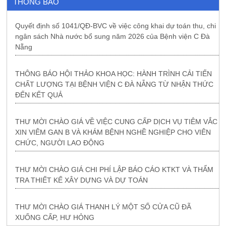
THÔNG BÁO
Quyết định số 1041/QĐ-BVC về việc công khai dự toán thu, chi
ngân sách Nhà nước bổ sung năm 2026 của Bệnh viện C Đà
Nẵng
THÔNG BÁO HỘI THẢO KHOA HỌC: HÀNH TRÌNH CẢI TIẾN
CHẤT LƯỢNG TẠI BỆNH VIỆN C ĐÀ NẴNG TỪ NHẬN THỨC
ĐẾN KẾT QUẢ
THƯ MỜI CHÀO GIÁ VỀ VIỆC CUNG CẤP DỊCH VỤ TIÊM VẮC
XIN VIÊM GAN B VÀ KHÁM BỆNH NGHỀ NGHIỆP CHO VIÊN
CHỨC, NGƯỜI LAO ĐỘNG
THƯ MỜI CHÀO GIÁ CHI PHÍ LẬP BÁO CÁO KTKT VÀ THẨM
TRA THIẾT KẾ XÂY DỰNG VÀ DỰ TOÁN
THƯ MỜI CHÀO GIÁ THANH LÝ MỘT SỐ CỬA CŨ ĐÃ
XUỐNG CẤP, HƯ HỎNG