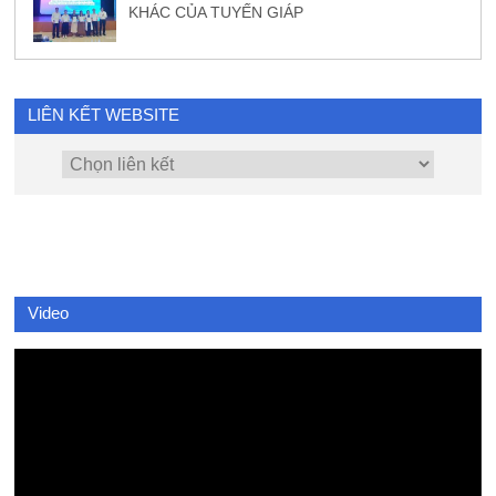
KHÁC CỦA TUYẾN GIÁP
LIÊN KẾT WEBSITE
Video
Video
Player