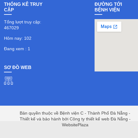
THỐNG KÊ TRUY
ĐƯỜNG TỚI
CẬP
BỆNH VIỆN
Tổng lượt truy cập:
467029
Hôm nay: 102
Đang xem : 1
SƠ ĐỒ WEB
Bản quyền thuộc về Bệnh viện C - Thành Phố Đà Nẵng -
Thiết kế và bảo hành bởi Công ty thiết kế web Đà Nẵng -
WebsitePlaza