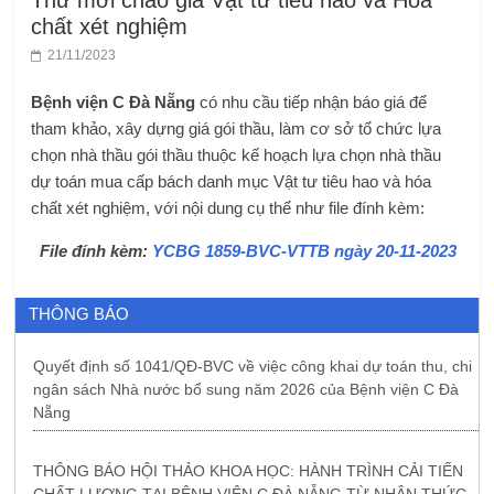
Thư mời chào giá Vật tư tiêu hao và Hóa
chất xét nghiệm
21/11/2023
Bệnh viện C Đà Nẵng
có nhu cầu tiếp nhận báo giá để
tham khảo, xây dựng giá gói thầu, làm cơ sở tổ chức lựa
chọn nhà thầu gói thầu thuộc kế hoạch lựa chọn nhà thầu
dự toán mua cấp bách danh mục Vật tư tiêu hao và hóa
chất xét nghiệm, với nội dung cụ thể như file đính kèm:
File đính kèm:
YCBG 1859-BVC-VTTB ngày 20-11-2023
THÔNG BÁO
Quyết định số 1041/QĐ-BVC về việc công khai dự toán thu, chi
ngân sách Nhà nước bổ sung năm 2026 của Bệnh viện C Đà
Nẵng
THÔNG BÁO HỘI THẢO KHOA HỌC: HÀNH TRÌNH CẢI TIẾN