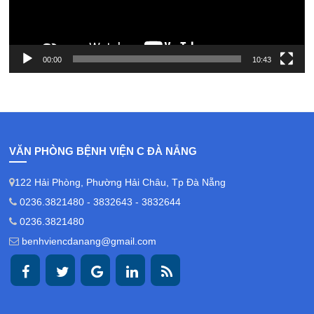
00:00
10:43
VĂN PHÒNG BỆNH VIỆN C ĐÀ NẴNG
122 Hải Phòng, Phường Hải Châu, Tp Đà Nẵng
0236.3821480 - 3832643 - 3832644
0236.3821480
benhviencdanang@gmail.com