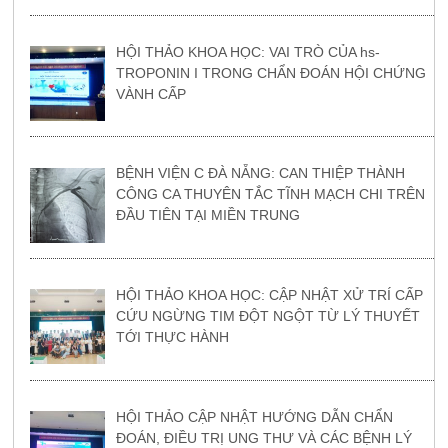
HỘI THẢO KHOA HỌC: VAI TRÒ CỦA hs-
TROPONIN I TRONG CHẨN ĐOÁN HỘI CHỨNG
VÀNH CẤP
BỆNH VIỆN C ĐÀ NẴNG: CAN THIỆP THÀNH
CÔNG CA THUYÊN TẮC TĨNH MẠCH CHI TRÊN
ĐẦU TIÊN TẠI MIỀN TRUNG
HỘI THẢO KHOA HỌC: CẬP NHẬT XỬ TRÍ CẤP
CỨU NGỪNG TIM ĐỘT NGỘT TỪ LÝ THUYẾT
TỚI THỰC HÀNH
HỘI THẢO CẬP NHẬT HƯỚNG DẪN CHẨN
ĐOÁN, ĐIỀU TRỊ UNG THƯ VÀ CÁC BỆNH LÝ