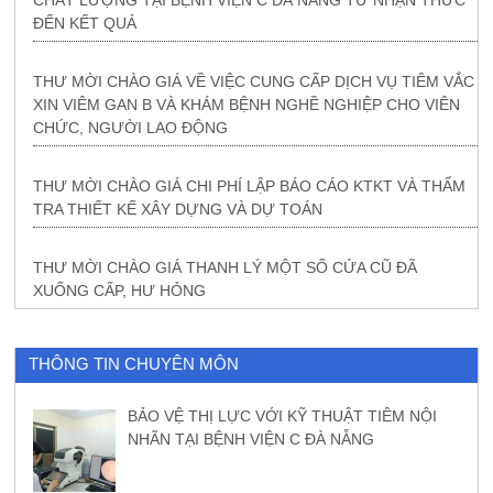
CHẤT LƯỢNG TẠI BỆNH VIỆN C ĐÀ NẴNG TỪ NHẬN THỨC
ĐẾN KẾT QUẢ
THƯ MỜI CHÀO GIÁ VỀ VIỆC CUNG CẤP DỊCH VỤ TIÊM VẮC
XIN VIÊM GAN B VÀ KHÁM BỆNH NGHỀ NGHIỆP CHO VIÊN
CHỨC, NGƯỜI LAO ĐỘNG
THƯ MỜI CHÀO GIÁ CHI PHÍ LẬP BÁO CÁO KTKT VÀ THẨM
TRA THIẾT KẾ XÂY DỰNG VÀ DỰ TOÁN
THƯ MỜI CHÀO GIÁ THANH LÝ MỘT SỐ CỬA CŨ ĐÃ
XUỐNG CẤP, HƯ HỎNG
THÔNG TIN CHUYÊN MÔN
BẢO VỆ THỊ LỰC VỚI KỸ THUẬT TIÊM NỘI
NHÃN TẠI BỆNH VIỆN C ĐÀ NẴNG