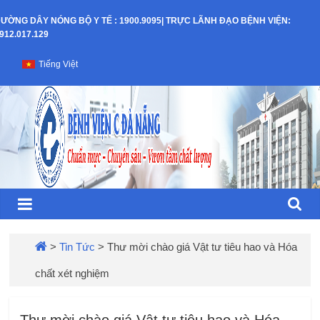
Skip
ƯỜNG DÂY NÓNG BỘ Y TẾ : 1900.9095| TRỰC LÃNH ĐẠO BỆNH VIỆN:
to
912.017.129
content
Bệnh
Tiếng Việt
Viện
C
–
TP
Đà
>
Tin Tức
>
Thư mời chào giá Vật tư tiêu hao và Hóa
chất xét nghiệm
Nẵng