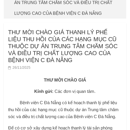
ÁN TRUNG TÂM CHĂM SÓC VÀ ĐIỀU TRỊ CHẤT
LƯỢNG CAO CỦA BỆNH VIỆN C ĐÀ NẴNG
THƯ MỜI CHÀO GIÁ THANH LÝ PHẾ
LIỆU THU HỒI CỦA CÁC HẠNG MỤC CŨ
THUỘC DỰ ÁN TRUNG TÂM CHĂM SÓC
VÀ ĐIỀU TRỊ CHẤT LƯỢNG CAO CỦA
BỆNH VIỆN C ĐÀ NẴNG
26/11/2025
THƯ MỜI CHÀO GIÁ
Kính gửi:
Các đơn vị quan tâm.
Bệnh viện C Đà Nẵng có kế hoạch thanh lý phế liệu
thu hồi của các hạng mục cũ thuộc dự án Trung tâm chăm
sóc và điều trị chất lượng cao của Bệnh viện C Đà Nẵng.
Để có cơ sở xây dựng kế hoạch thanh lý tài sản phòng