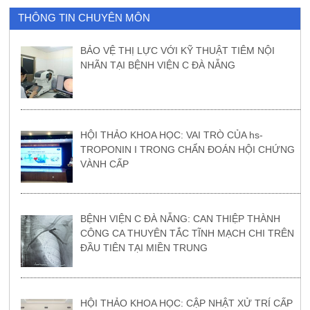
THÔNG TIN CHUYÊN MÔN
BẢO VỆ THỊ LỰC VỚI KỸ THUẬT TIÊM NỘI
NHÃN TẠI BỆNH VIỆN C ĐÀ NẴNG
HỘI THẢO KHOA HỌC: VAI TRÒ CỦA hs-
TROPONIN I TRONG CHẨN ĐOÁN HỘI CHỨNG
VÀNH CẤP
BỆNH VIỆN C ĐÀ NẴNG: CAN THIỆP THÀNH
CÔNG CA THUYÊN TẮC TĨNH MẠCH CHI TRÊN
ĐẦU TIÊN TẠI MIỀN TRUNG
HỘI THẢO KHOA HỌC: CẬP NHẬT XỬ TRÍ CẤP