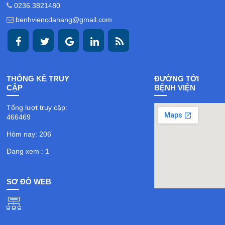
0236.3821480
benhviencdanang@gmail.com
THỐNG KÊ TRUY
ĐƯỜNG TỚI
CẬP
BỆNH VIỆN
Tổng lượt truy cập:
466469
Hôm nay: 206
Đang xem : 1
SƠ ĐỒ WEB