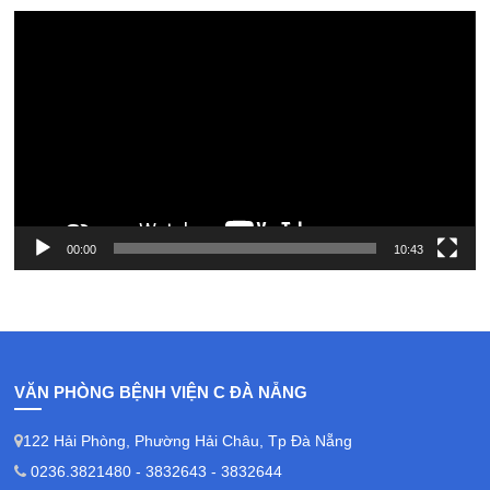
Video
Player
00:00
10:43
VĂN PHÒNG BỆNH VIỆN C ĐÀ NẴNG
122 Hải Phòng, Phường Hải Châu, Tp Đà Nẵng
0236.3821480 - 3832643 - 3832644