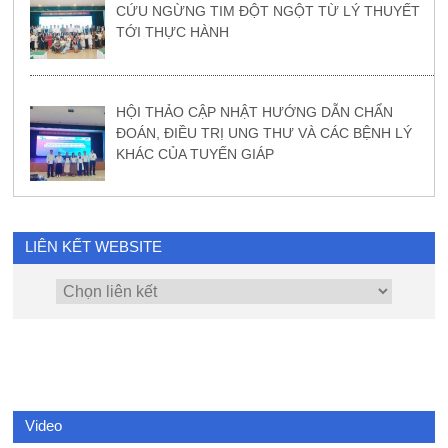
CỨU NGỪNG TIM ĐỘT NGỘT TỪ LÝ THUYẾT
TỚI THỰC HÀNH
HỘI THẢO CẬP NHẬT HƯỚNG DẪN CHẨN
ĐOÁN, ĐIỀU TRỊ UNG THƯ VÀ CÁC BỆNH LÝ
KHÁC CỦA TUYẾN GIÁP
LIÊN KẾT WEBSITE
Video