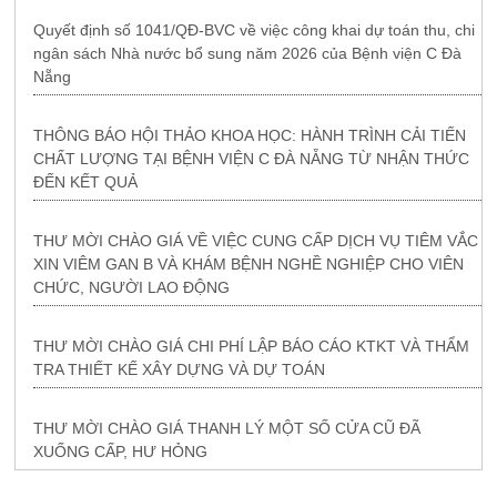
Quyết định số 1041/QĐ-BVC về việc công khai dự toán thu, chi
ngân sách Nhà nước bổ sung năm 2026 của Bệnh viện C Đà
Nẵng
THÔNG BÁO HỘI THẢO KHOA HỌC: HÀNH TRÌNH CẢI TIẾN
CHẤT LƯỢNG TẠI BỆNH VIỆN C ĐÀ NẴNG TỪ NHẬN THỨC
ĐẾN KẾT QUẢ
THƯ MỜI CHÀO GIÁ VỀ VIỆC CUNG CẤP DỊCH VỤ TIÊM VẮC
XIN VIÊM GAN B VÀ KHÁM BỆNH NGHỀ NGHIỆP CHO VIÊN
CHỨC, NGƯỜI LAO ĐỘNG
THƯ MỜI CHÀO GIÁ CHI PHÍ LẬP BÁO CÁO KTKT VÀ THẨM
TRA THIẾT KẾ XÂY DỰNG VÀ DỰ TOÁN
THƯ MỜI CHÀO GIÁ THANH LÝ MỘT SỐ CỬA CŨ ĐÃ
XUỐNG CẤP, HƯ HỎNG