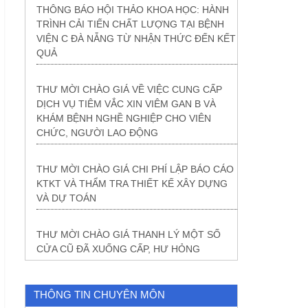
THÔNG BÁO HỘI THẢO KHOA HỌC: HÀNH
TRÌNH CẢI TIẾN CHẤT LƯỢNG TẠI BỆNH
VIỆN C ĐÀ NẴNG TỪ NHẬN THỨC ĐẾN KẾT
QUẢ
THƯ MỜI CHÀO GIÁ VỀ VIỆC CUNG CẤP
DỊCH VỤ TIÊM VẮC XIN VIÊM GAN B VÀ
KHÁM BỆNH NGHỀ NGHIỆP CHO VIÊN
CHỨC, NGƯỜI LAO ĐỘNG
THƯ MỜI CHÀO GIÁ CHI PHÍ LẬP BÁO CÁO
KTKT VÀ THẨM TRA THIẾT KẾ XÂY DỰNG
VÀ DỰ TOÁN
THƯ MỜI CHÀO GIÁ THANH LÝ MỘT SỐ
CỬA CŨ ĐÃ XUỐNG CẤP, HƯ HỎNG
THÔNG TIN CHUYÊN MÔN