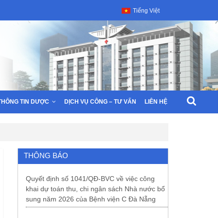
Tiếng Việt
THÔNG TIN DƯỢC
DỊCH VỤ CÔNG – TƯ VẤN
LIÊN HỆ
THÔNG BÁO
Quyết định số 1041/QĐ-BVC về việc công
khai dự toán thu, chi ngân sách Nhà nước bổ
sung năm 2026 của Bệnh viện C Đà Nẵng