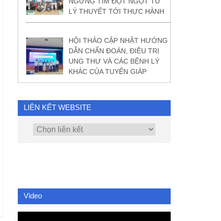
NGỪNG TIM ĐỘT NGỘT TỪ
LÝ THUYẾT TỚI THỰC HÀNH
HỘI THẢO CẬP NHẬT HƯỚNG
DẪN CHẨN ĐOÁN, ĐIỀU TRỊ
UNG THƯ VÀ CÁC BỆNH LÝ
KHÁC CỦA TUYẾN GIÁP
LIÊN KẾT WEBSITE
Video
Video