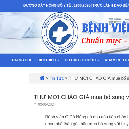
Skip
ĐƯỜNG DÂY NÓNG BỘ Y TẾ : 1900.9095| TRỰC LÃNH ĐẠO BỆNH
to
Bệnh
content
Viện
C
–
TRANG CHỦ
GIỚI THIỆU
CƠ CẤU TỔ CHỨC
KHÁM CHỮA 
TP
>
Tin Tức
>
THƯ MỜI CHÀO GIÁ mua bổ sung
Đà
THƯ MỜI CHÀO GIÁ mua bổ sung vật 
03/05/2024
Nẵng
Bệnh viện C Đà Nẵng có nhu cầu tiếp nhận b
chọn nhà thầu gói thầu mua bổ sung vật tư y