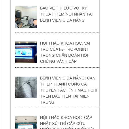
BẢO VỆ THỊ LỰC VỚI KỸ
THUẬT TIÊM NỘI NHÃN TẠI
BỆNH VIỆN C ĐÀ NẴNG
HỘI THẢO KHOA HỌC: VAI
TRÒ CỦA hs-TROPONIN I
TRONG CHẨN ĐOÁN HỘI
CHỨNG VÀNH CẤP
BỆNH VIỆN C ĐÀ NẴNG: CAN
THIỆP THÀNH CÔNG CA
THUYÊN TẮC TĨNH MẠCH CHI
TRÊN ĐẦU TIÊN TẠI MIỀN
TRUNG
HỘI THẢO KHOA HỌC: CẬP
NHẬT XỬ TRÍ CẤP CỨU