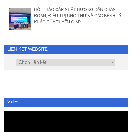
HỘI THẢO CẬP NHẬT HƯỚNG DẪN CHẨN
ĐOÁN, ĐIỀU TRỊ UNG THƯ VÀ CÁC BỆNH LÝ
KHÁC CỦA TUYẾN GIÁP
LIÊN KẾT WEBSITE
Video
Video
Player