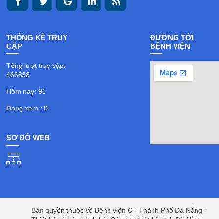
THỐNG KÊ TRUY
ĐƯỜNG TỚI
CẬP
BỆNH VIỆN
Tổng lượt truy cập:
466838
Hôm nay: 91
Đang xem : 0
SƠ ĐỒ WEB
Bản quyền thuộc về Bệnh viện C - Thành Phố Đà Nẵng -