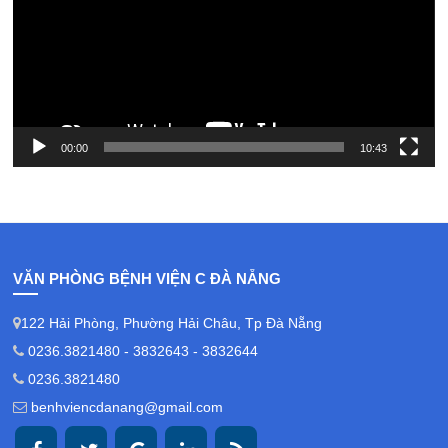
00:00
10:43
VĂN PHÒNG BỆNH VIỆN C ĐÀ NẴNG
122 Hải Phòng, Phường Hải Châu, Tp Đà Nẵng
0236.3821480 - 3832643 - 3832644
0236.3821480
benhviencdanang@gmail.com