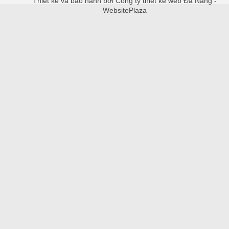
Thiết kế và bảo hành bởi Công ty thiết kế web Đà Nẵng -
WebsitePlaza