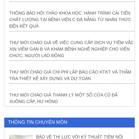
THÔNG BÁO HỘI THẢO KHOA HỌC: HÀNH TRÌNH CẢI TIẾN
CHẤT LƯỢNG TẠI BỆNH VIỆN C ĐÀ NẴNG TỪ NHẬN THỨC
ĐẾN KẾT QUẢ
THƯ MỜI CHÀO GIÁ VỀ VIỆC CUNG CẤP DỊCH VỤ TIÊM VẮC
XIN VIÊM GAN B VÀ KHÁM BỆNH NGHỀ NGHIỆP CHO VIÊN
CHỨC, NGƯỜI LAO ĐỘNG
THƯ MỜI CHÀO GIÁ CHI PHÍ LẬP BÁO CÁO KTKT VÀ THẨM
TRA THIẾT KẾ XÂY DỰNG VÀ DỰ TOÁN
THƯ MỜI CHÀO GIÁ THANH LÝ MỘT SỐ CỬA CŨ ĐÃ
XUỐNG CẤP, HƯ HỎNG
THÔNG TIN CHUYÊN MÔN
BẢO VỆ THỊ LỰC VỚI KỸ THUẬT TIÊM NỘI