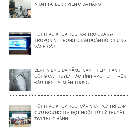
NHÃN TẠI BỆNH VIỆN C ĐÀ NẴNG
HỘI THẢO KHOA HỌC: VAI TRÒ CỦA hs-
TROPONIN I TRONG CHẨN ĐOÁN HỘI CHỨNG
VÀNH CẤP
BỆNH VIỆN C ĐÀ NẴNG: CAN THIỆP THÀNH
CÔNG CA THUYÊN TẮC TĨNH MẠCH CHI TRÊN
ĐẦU TIÊN TẠI MIỀN TRUNG
HỘI THẢO KHOA HỌC: CẬP NHẬT XỬ TRÍ CẤP
CỨU NGỪNG TIM ĐỘT NGỘT TỪ LÝ THUYẾT
TỚI THỰC HÀNH