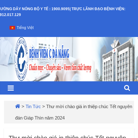
Skip
ƯỜNG DÂY NÓNG BỘ Y TẾ : 1900.9095| TRỰC LÃNH ĐẠO BỆNH VIỆN:
to
912.017.129
content
Bệnh
Tiếng Việt
Viện
C
–
TP
Đà
>
Tin Tức
>
Thư mời chào giá in thiệp chúc Tết nguyên
đán Giáp Thìn năm 2024
Nẵng