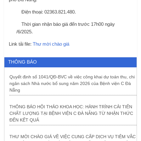
Điện thoại: 02363.821.480.
Thời gian nhận báo giá đến trước 17h00 ngày
/6/2025.
Link tải file:
Thư mời chào giá
THÔNG BÁO
Quyết định số 1041/QĐ-BVC về việc công khai dự toán thu, chi
ngân sách Nhà nước bổ sung năm 2026 của Bệnh viện C Đà
Nẵng
THÔNG BÁO HỘI THẢO KHOA HỌC: HÀNH TRÌNH CẢI TIẾN
CHẤT LƯỢNG TẠI BỆNH VIỆN C ĐÀ NẴNG TỪ NHẬN THỨC
ĐẾN KẾT QUẢ
THƯ MỜI CHÀO GIÁ VỀ VIỆC CUNG CẤP DỊCH VỤ TIÊM VẮC