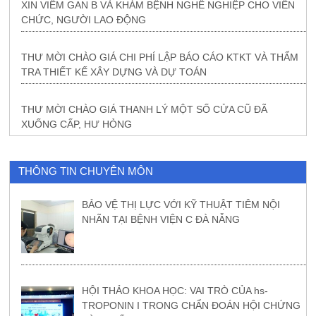
XIN VIÊM GAN B VÀ KHÁM BỆNH NGHỀ NGHIỆP CHO VIÊN
CHỨC, NGƯỜI LAO ĐỘNG
THƯ MỜI CHÀO GIÁ CHI PHÍ LẬP BÁO CÁO KTKT VÀ THẨM
TRA THIẾT KẾ XÂY DỰNG VÀ DỰ TOÁN
THƯ MỜI CHÀO GIÁ THANH LÝ MỘT SỐ CỬA CŨ ĐÃ
XUỐNG CẤP, HƯ HỎNG
THÔNG TIN CHUYÊN MÔN
BẢO VỆ THỊ LỰC VỚI KỸ THUẬT TIÊM NỘI
NHÃN TẠI BỆNH VIỆN C ĐÀ NẴNG
HỘI THẢO KHOA HỌC: VAI TRÒ CỦA hs-
TROPONIN I TRONG CHẨN ĐOÁN HỘI CHỨNG