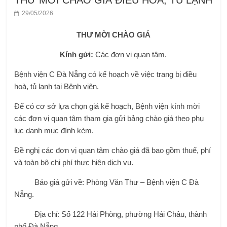
THƯ MỜI CHÀO GIÁ ĐIỀU HOÀ, TỦ LẠNH
29/05/2026
THƯ MỜI CHÀO GIÁ
Kính gửi:
Các đơn vị quan tâm.
Bệnh viện C Đà Nẵng có kế hoạch về việc trang bị điều
hoà, tủ lạnh tại Bệnh viện.
Để có cơ sở lựa chọn giá kế hoạch, Bệnh viện kính mời
các đơn vị quan tâm tham gia gửi bảng chào giá theo phụ
lục danh mục đính kèm.
Đề nghị các đơn vị quan tâm chào giá đã bao gồm thuế, phí
và toàn bộ chi phí thực hiện dịch vụ.
Báo giá gửi về: Phòng Văn Thư – Bệnh viện C Đà
Nẵng.
Địa chỉ: Số 122 Hải Phòng, phường Hải Châu, thành
phố Đà Nẵng.