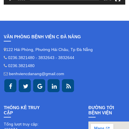
VĂN PHÒNG BỆNH VIỆN C ĐÀ NẴNG
122 Hải Phòng, Phường Hải Châu, Tp Đà Nẵng
0236.3821480 - 3832643 - 3832644
0236.3821480
benhviencdanang@gmail.com
THỐNG KÊ TRUY
ĐƯỜNG TỚI
CẬP
BỆNH VIỆN
Tổng lượt truy cập: