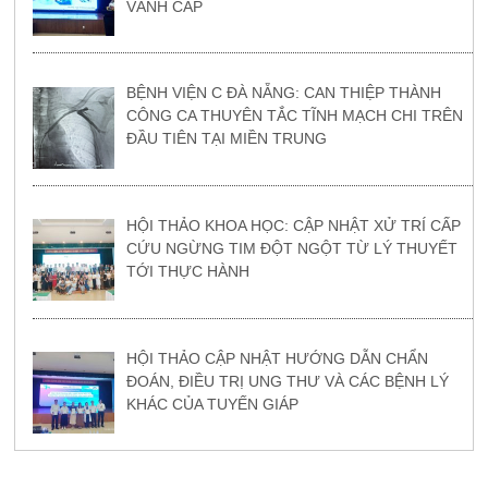
VÀNH CẤP
BỆNH VIỆN C ĐÀ NẴNG: CAN THIỆP THÀNH
CÔNG CA THUYÊN TẮC TĨNH MẠCH CHI TRÊN
ĐẦU TIÊN TẠI MIỀN TRUNG
HỘI THẢO KHOA HỌC: CẬP NHẬT XỬ TRÍ CẤP
CỨU NGỪNG TIM ĐỘT NGỘT TỪ LÝ THUYẾT
TỚI THỰC HÀNH
HỘI THẢO CẬP NHẬT HƯỚNG DẪN CHẨN
ĐOÁN, ĐIỀU TRỊ UNG THƯ VÀ CÁC BỆNH LÝ
KHÁC CỦA TUYẾN GIÁP