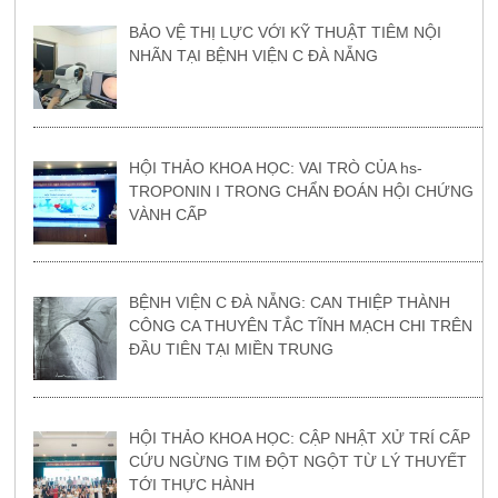
BẢO VỆ THỊ LỰC VỚI KỸ THUẬT TIÊM NỘI
NHÃN TẠI BỆNH VIỆN C ĐÀ NẴNG
HỘI THẢO KHOA HỌC: VAI TRÒ CỦA hs-
TROPONIN I TRONG CHẨN ĐOÁN HỘI CHỨNG
VÀNH CẤP
BỆNH VIỆN C ĐÀ NẴNG: CAN THIỆP THÀNH
CÔNG CA THUYÊN TẮC TĨNH MẠCH CHI TRÊN
ĐẦU TIÊN TẠI MIỀN TRUNG
HỘI THẢO KHOA HỌC: CẬP NHẬT XỬ TRÍ CẤP
CỨU NGỪNG TIM ĐỘT NGỘT TỪ LÝ THUYẾT
TỚI THỰC HÀNH