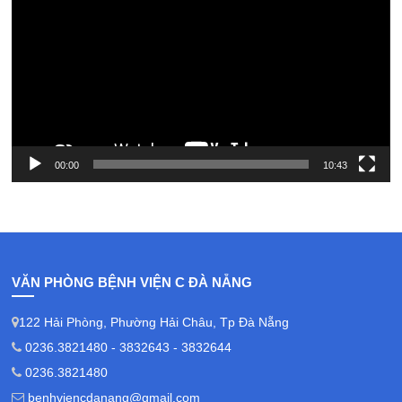
00:00
10:43
VĂN PHÒNG BỆNH VIỆN C ĐÀ NẴNG
122 Hải Phòng, Phường Hải Châu, Tp Đà Nẵng
0236.3821480 - 3832643 - 3832644
0236.3821480
benhviencdanang@gmail.com