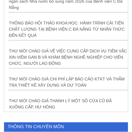
ngân sách Nhà nước bổ sung năm 2026 của Bệnh viện C Đà
Nẵng
THÔNG BÁO HỘI THẢO KHOA HỌC: HÀNH TRÌNH CẢI TIẾN
CHẤT LƯỢNG TẠI BỆNH VIỆN C ĐÀ NẴNG TỪ NHẬN THỨC
ĐẾN KẾT QUẢ
THƯ MỜI CHÀO GIÁ VỀ VIỆC CUNG CẤP DỊCH VỤ TIÊM VẮC
XIN VIÊM GAN B VÀ KHÁM BỆNH NGHỀ NGHIỆP CHO VIÊN
CHỨC, NGƯỜI LAO ĐỘNG
THƯ MỜI CHÀO GIÁ CHI PHÍ LẬP BÁO CÁO KTKT VÀ THẨM
TRA THIẾT KẾ XÂY DỰNG VÀ DỰ TOÁN
THƯ MỜI CHÀO GIÁ THANH LÝ MỘT SỐ CỬA CŨ ĐÃ
XUỐNG CẤP, HƯ HỎNG
THÔNG TIN CHUYÊN MÔN