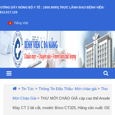
Skip
ƯỜNG DÂY NÓNG BỘ Y TẾ : 1900.9095| TRỰC LÃNH ĐẠO BỆNH VIỆN:
to
912.017.129
content
Bệnh
Tiếng Việt
Viện
C
–
TP
Đà
>
Tin Tức
>
Thông Tin Đấu Thầu- Mời chào giá
>
Thư
Mời Chào Giá
>
THƯ MỜI CHÀO GIÁ cáp cao thế Anode
Nẵng
Máy CT 2 lát cắt, model: Brivo CT325, Hãng sản xuất: GE