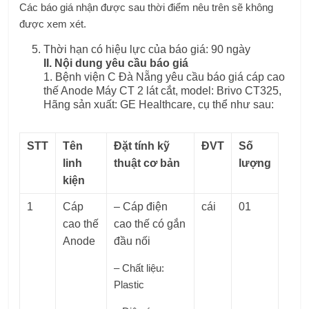
Các báo giá nhận được sau thời điểm nêu trên sẽ không
được xem xét.
Thời hạn có hiệu lực của báo giá: 90 ngày
II. Nội dung yêu cầu báo giá
1. Bệnh viện C Đà Nẵng yêu cầu báo giá cáp cao
thế Anode Máy CT 2 lát cắt, model: Brivo CT325,
Hãng sản xuất: GE Healthcare, cụ thể như sau:
STT
Tên
Đặt tính kỹ
ĐVT
Số
linh
thuật cơ bản
lượng
kiện
1
Cáp
– Cáp điện
cái
01
cao thế
cao thế có gắn
Anode
đầu nối
– Chất liệu:
Plastic