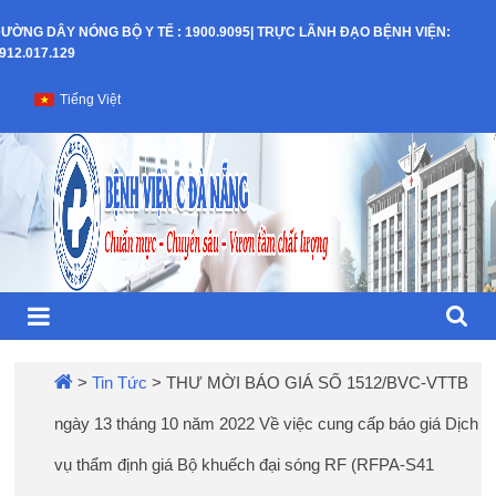
Skip
ƯỜNG DÂY NÓNG BỘ Y TẾ : 1900.9095| TRỰC LÃNH ĐẠO BỆNH VIỆN:
to
912.017.129
content
Bệnh
Tiếng Việt
Viện
C
–
TP
Đà
>
Tin Tức
>
THƯ MỜI BÁO GIÁ SỐ 1512/BVC-VTTB
ngày 13 tháng 10 năm 2022 Về việc cung cấp báo giá Dịch
Nẵng
vụ thẩm định giá Bộ khuếch đại sóng RF (RFPA-S41