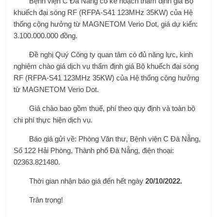
Bệnh viện C Đà Nẵng có kế hoạch thẩm định giá Bộ
khuếch đại sóng RF (RFPA-S41 123MHz 35KW) của Hệ
thống cộng hưởng từ MAGNETOM Verio Dot, giá dự kiến:
3.100.000.000 đồng.
Đề nghị Quý Công ty quan tâm có đủ năng lực, kinh
nghiệm chào giá dịch vụ thẩm định giá Bộ khuếch đại sóng
RF (RFPA-S41 123MHz 35KW) của Hệ thống cộng hưởng
từ MAGNETOM Verio Dot.
Giá chào bao gồm thuế, phí theo quy định và toàn bộ
chi phí thực hiện dịch vụ.
Báo giá gửi về: Phòng Văn thư, Bệnh viện C Đà Nẵng,
Số 122 Hải Phòng, Thành phố Đà Nẵng, điện thoại:
02363.821480.
Thời gian nhận báo giá đến hết ngày
20/10/2022.
Trân trọng!