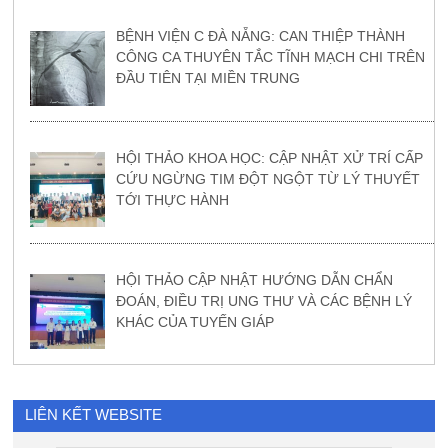
BỆNH VIỆN C ĐÀ NẴNG: CAN THIỆP THÀNH
CÔNG CA THUYÊN TẮC TĨNH MẠCH CHI TRÊN
ĐẦU TIÊN TẠI MIỀN TRUNG
HỘI THẢO KHOA HỌC: CẬP NHẬT XỬ TRÍ CẤP
CỨU NGỪNG TIM ĐỘT NGỘT TỪ LÝ THUYẾT
TỚI THỰC HÀNH
HỘI THẢO CẬP NHẬT HƯỚNG DẪN CHẨN
ĐOÁN, ĐIỀU TRỊ UNG THƯ VÀ CÁC BỆNH LÝ
KHÁC CỦA TUYẾN GIÁP
LIÊN KẾT WEBSITE