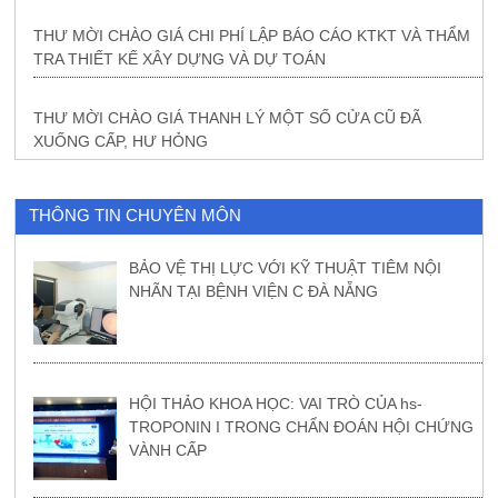
THƯ MỜI CHÀO GIÁ CHI PHÍ LẬP BÁO CÁO KTKT VÀ THẨM
TRA THIẾT KẾ XÂY DỰNG VÀ DỰ TOÁN
THƯ MỜI CHÀO GIÁ THANH LÝ MỘT SỐ CỬA CŨ ĐÃ
XUỐNG CẤP, HƯ HỎNG
THÔNG TIN CHUYÊN MÔN
BẢO VỆ THỊ LỰC VỚI KỸ THUẬT TIÊM NỘI
NHÃN TẠI BỆNH VIỆN C ĐÀ NẴNG
HỘI THẢO KHOA HỌC: VAI TRÒ CỦA hs-
TROPONIN I TRONG CHẨN ĐOÁN HỘI CHỨNG
VÀNH CẤP