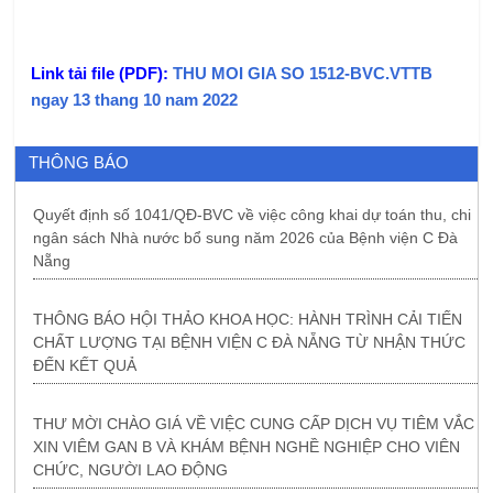
Link tải file (PDF):
THU MOI GIA SO 1512-BVC.VTTB
ngay 13 thang 10 nam 2022
THÔNG BÁO
Quyết định số 1041/QĐ-BVC về việc công khai dự toán thu, chi
ngân sách Nhà nước bổ sung năm 2026 của Bệnh viện C Đà
Nẵng
THÔNG BÁO HỘI THẢO KHOA HỌC: HÀNH TRÌNH CẢI TIẾN
CHẤT LƯỢNG TẠI BỆNH VIỆN C ĐÀ NẴNG TỪ NHẬN THỨC
ĐẾN KẾT QUẢ
THƯ MỜI CHÀO GIÁ VỀ VIỆC CUNG CẤP DỊCH VỤ TIÊM VẮC
XIN VIÊM GAN B VÀ KHÁM BỆNH NGHỀ NGHIỆP CHO VIÊN
CHỨC, NGƯỜI LAO ĐỘNG