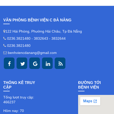
VĂN PHÒNG BỆNH VIỆN C ĐÀ NẴNG
122 Hải Phòng, Phường Hải Châu, Tp Đà Nẵng
0236.3821480 - 3832643 - 3832644
0236.3821480
benhviencdanang@gmail.com
THỐNG KÊ TRUY
ĐƯỜNG TỚI
CẬP
BỆNH VIỆN
Tổng lượt truy cập:
466237
Hôm nay: 70