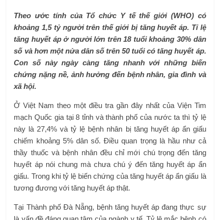
Theo ước tính của Tổ chức Y tế thế giới (WHO) có
khoảng 1,5 tỷ người trên thế giới bị tăng huyết áp. Tỉ lệ
tăng huyết áp ở người lớn trên 18 tuổi khoảng 30% dân
số và hơn một nửa dân số trên 50 tuổi có tăng huyết áp.
Con số này ngày càng tăng nhanh với những biến
chứng nặng nề, ảnh hưởng đến bệnh nhân, gia đình và
xã hội.
Ở Việt Nam theo một điều tra gần đây nhất của Viện Tim
mạch Quốc gia tại 8 tỉnh và thành phố của nước ta thì tỷ lệ
này là 27,4% và tỷ lệ bệnh nhân bị tăng huyết áp ẩn giấu
chiếm khoảng 5% dân số. Điều quan trọng là hầu như cả
thầy thuốc và bệnh nhân đều chỉ mới chú trọng đến tăng
huyết áp nói chung mà chưa chú ý đến tăng huyết áp ẩn
giấu. Trong khi tỷ lệ biến chứng của tăng huyết áp ẩn giấu là
tương đương với tăng huyết áp thật.
Tại Thành phố Đà Nẵng, bệnh tăng huyết áp đang thực sự
là vấn đề đáng quan tâm của ngành y tế. Tỷ lệ mắc bệnh có