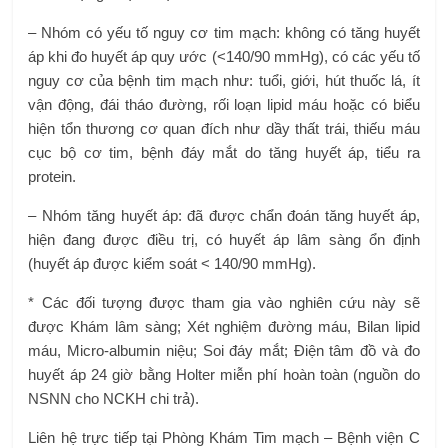
– Nhóm có yếu tố nguy cơ tim mạch: không có tăng huyết
áp khi đo huyết áp quy ước (<140/90 mmHg), có các yếu tố
nguy cơ của bệnh tim mạch như: tuổi, giới, hút thuốc lá, ít
vận động, đái tháo đường, rối loạn lipid máu hoặc có biểu
hiện tổn thương cơ quan đích như dầy thất trái, thiếu máu
cục bộ cơ tim, bệnh đáy mắt do tăng huyết áp, tiểu ra
protein.
– Nhóm tăng huyết áp: đã được chẩn đoán tăng huyết áp,
hiện đang được điều trị, có huyết áp lâm sàng ổn định
(huyết áp được kiểm soát < 140/90 mmHg).
* Các đối tượng được tham gia vào nghiên cứu này sẽ
được Khám lâm sàng; Xét nghiệm đường máu, Bilan lipid
máu, Micro-albumin niệu; Soi đáy mắt; Điện tâm đồ và đo
huyết áp 24 giờ bằng Holter miễn phí hoàn toàn (nguồn do
NSNN cho NCKH chi trả).
Liên hệ trực tiếp tại Phòng Khám Tim mạch – Bệnh viện C