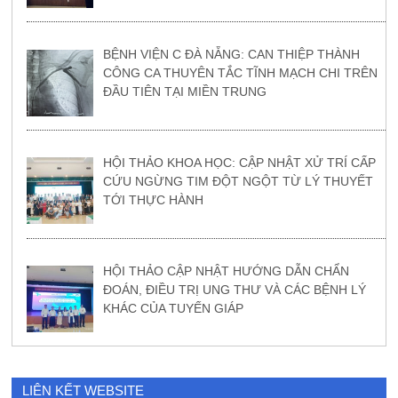
BỆNH VIỆN C ĐÀ NẴNG: CAN THIỆP THÀNH
CÔNG CA THUYÊN TẮC TĨNH MẠCH CHI TRÊN
ĐẦU TIÊN TẠI MIỀN TRUNG
HỘI THẢO KHOA HỌC: CẬP NHẬT XỬ TRÍ CẤP
CỨU NGỪNG TIM ĐỘT NGỘT TỪ LÝ THUYẾT
TỚI THỰC HÀNH
HỘI THẢO CẬP NHẬT HƯỚNG DẪN CHẨN
ĐOÁN, ĐIỀU TRỊ UNG THƯ VÀ CÁC BỆNH LÝ
KHÁC CỦA TUYẾN GIÁP
LIÊN KẾT WEBSITE