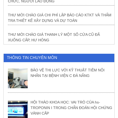
CHỨC, NGƯỜI LAO ĐỘNG
THƯ MỜI CHÀO GIÁ CHI PHÍ LẬP BÁO CÁO KTKT VÀ THẨM
TRA THIẾT KẾ XÂY DỰNG VÀ DỰ TOÁN
THƯ MỜI CHÀO GIÁ THANH LÝ MỘT SỐ CỬA CŨ ĐÃ
XUỐNG CẤP, HƯ HỎNG
THÔNG TIN CHUYÊN MÔN
BẢO VỆ THỊ LỰC VỚI KỸ THUẬT TIÊM NỘI
NHÃN TẠI BỆNH VIỆN C ĐÀ NẴNG
HỘI THẢO KHOA HỌC: VAI TRÒ CỦA hs-
TROPONIN I TRONG CHẨN ĐOÁN HỘI CHỨNG
VÀNH CẤP