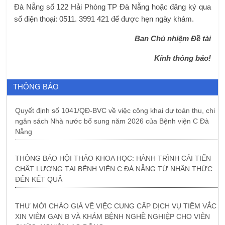
Đà Nẵng số 122 Hải Phòng TP Đà Nẵng hoặc đăng ký qua
số điện thoại: 0511. 3991 421 để được hẹn ngày khám.
Ban Chủ nhiệm Đề tài
Kính thông báo!
THÔNG BÁO
Quyết định số 1041/QĐ-BVC về việc công khai dự toán thu, chi
ngân sách Nhà nước bổ sung năm 2026 của Bệnh viện C Đà
Nẵng
THÔNG BÁO HỘI THẢO KHOA HỌC: HÀNH TRÌNH CẢI TIẾN
CHẤT LƯỢNG TẠI BỆNH VIỆN C ĐÀ NẴNG TỪ NHẬN THỨC
ĐẾN KẾT QUẢ
THƯ MỜI CHÀO GIÁ VỀ VIỆC CUNG CẤP DỊCH VỤ TIÊM VẮC
XIN VIÊM GAN B VÀ KHÁM BỆNH NGHỀ NGHIỆP CHO VIÊN