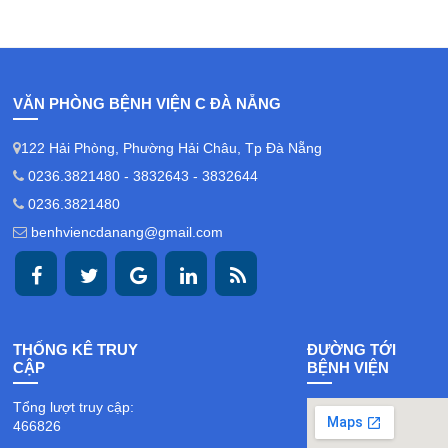
VĂN PHÒNG BỆNH VIỆN C ĐÀ NẴNG
122 Hải Phòng, Phường Hải Châu, Tp Đà Nẵng
0236.3821480 - 3832643 - 3832644
0236.3821480
benhviencdanang@gmail.com
THỐNG KÊ TRUY
ĐƯỜNG TỚI
CẬP
BỆNH VIỆN
Tổng lượt truy cập:
466826