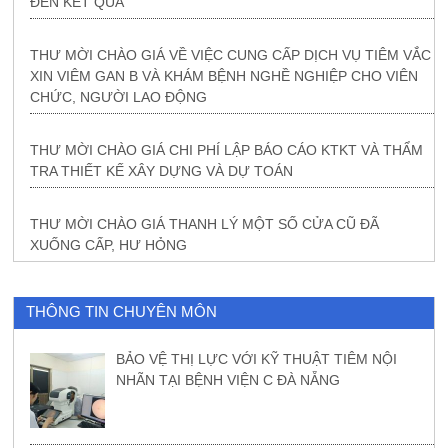
ĐẾN KẾT QUẢ
THƯ MỜI CHÀO GIÁ VỀ VIỆC CUNG CẤP DỊCH VỤ TIÊM VẮC
XIN VIÊM GAN B VÀ KHÁM BỆNH NGHỀ NGHIỆP CHO VIÊN
CHỨC, NGƯỜI LAO ĐỘNG
THƯ MỜI CHÀO GIÁ CHI PHÍ LẬP BÁO CÁO KTKT VÀ THẨM
TRA THIẾT KẾ XÂY DỰNG VÀ DỰ TOÁN
THƯ MỜI CHÀO GIÁ THANH LÝ MỘT SỐ CỬA CŨ ĐÃ
XUỐNG CẤP, HƯ HỎNG
THÔNG TIN CHUYÊN MÔN
BẢO VỆ THỊ LỰC VỚI KỸ THUẬT TIÊM NỘI
NHÃN TẠI BỆNH VIỆN C ĐÀ NẴNG