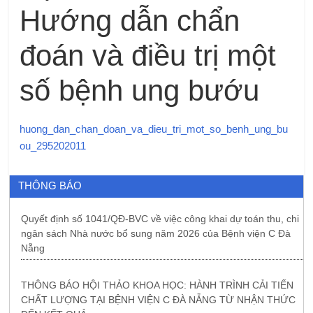
Hướng dẫn chẩn
đoán và điều trị một
số bệnh ung bướu
huong_dan_chan_doan_va_dieu_tri_mot_so_benh_ung_bu
ou_295202011
THÔNG BÁO
Quyết định số 1041/QĐ-BVC về việc công khai dự toán thu, chi
ngân sách Nhà nước bổ sung năm 2026 của Bệnh viện C Đà
Nẵng
THÔNG BÁO HỘI THẢO KHOA HỌC: HÀNH TRÌNH CẢI TIẾN
CHẤT LƯỢNG TẠI BỆNH VIỆN C ĐÀ NẴNG TỪ NHẬN THỨC