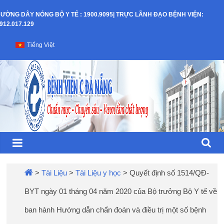
Skip
ƯỜNG DÂY NÓNG BỘ Y TẾ : 1900.9095| TRỰC LÃNH ĐẠO BỆNH VIỆN:
to
912.017.129
content
Bệnh
Tiếng Việt
Viện
C
–
TP
Đà
>
Tài Liệu
>
Tài Liệu y học
>
Quyết định số 1514/QĐ-
BYT ngày 01 tháng 04 năm 2020 của Bộ trưởng Bộ Y tế về
Nẵng
ban hành Hướng dẫn chẩn đoán và điều trị một số bệnh