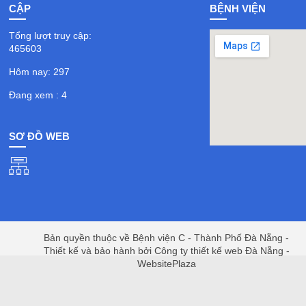
CẬP
BỆNH VIỆN
Tổng lượt truy cập:
465603
Hôm nay: 297
Đang xem : 4
SƠ ĐỒ WEB
Bản quyền thuộc về Bệnh viện C - Thành Phố Đà Nẵng -
Thiết kế và bảo hành bởi Công ty thiết kế web Đà Nẵng -
WebsitePlaza