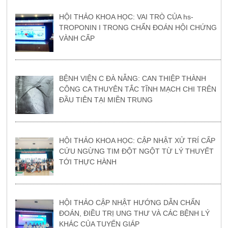
HỘI THẢO KHOA HỌC: VAI TRÒ CỦA hs-
TROPONIN I TRONG CHẨN ĐOÁN HỘI CHỨNG
VÀNH CẤP
BỆNH VIỆN C ĐÀ NẴNG: CAN THIỆP THÀNH
CÔNG CA THUYÊN TẮC TĨNH MẠCH CHI TRÊN
ĐẦU TIÊN TẠI MIỀN TRUNG
HỘI THẢO KHOA HỌC: CẬP NHẬT XỬ TRÍ CẤP
CỨU NGỪNG TIM ĐỘT NGỘT TỪ LÝ THUYẾT
TỚI THỰC HÀNH
HỘI THẢO CẬP NHẬT HƯỚNG DẪN CHẨN
ĐOÁN, ĐIỀU TRỊ UNG THƯ VÀ CÁC BỆNH LÝ
KHÁC CỦA TUYẾN GIÁP