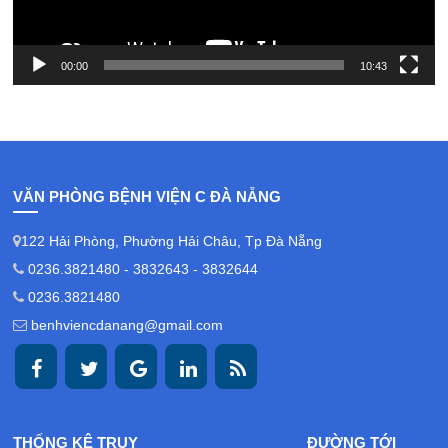
00:00
10:43
VĂN PHÒNG BỆNH VIỆN C ĐÀ NẴNG
122 Hải Phòng, Phường Hải Châu, Tp Đà Nẵng
0236.3821480 - 3832643 - 3832644
0236.3821480
benhviencdanang@gmail.com
THỐNG KÊ TRUY
ĐƯỜNG TỚI