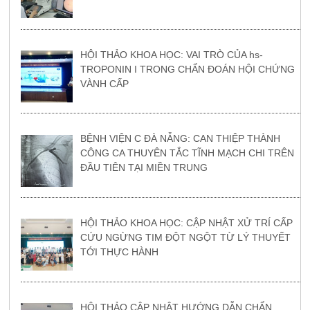
HỘI THẢO KHOA HỌC: VAI TRÒ CỦA hs-
TROPONIN I TRONG CHẨN ĐOÁN HỘI CHỨNG
VÀNH CẤP
BỆNH VIỆN C ĐÀ NẴNG: CAN THIỆP THÀNH
CÔNG CA THUYÊN TẮC TĨNH MẠCH CHI TRÊN
ĐẦU TIÊN TẠI MIỀN TRUNG
HỘI THẢO KHOA HỌC: CẬP NHẬT XỬ TRÍ CẤP
CỨU NGỪNG TIM ĐỘT NGỘT TỪ LÝ THUYẾT
TỚI THỰC HÀNH
HỘI THẢO CẬP NHẬT HƯỚNG DẪN CHẨN