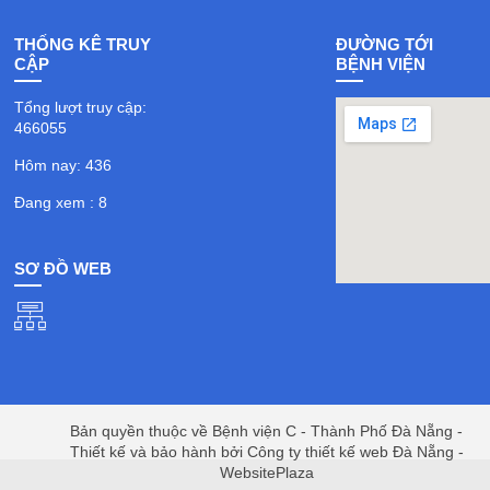
THỐNG KÊ TRUY
ĐƯỜNG TỚI
CẬP
BỆNH VIỆN
Tổng lượt truy cập:
466055
Hôm nay: 436
Đang xem : 8
SƠ ĐỒ WEB
Bản quyền thuộc về Bệnh viện C - Thành Phố Đà Nẵng -
Thiết kế và bảo hành bởi Công ty thiết kế web Đà Nẵng -
WebsitePlaza