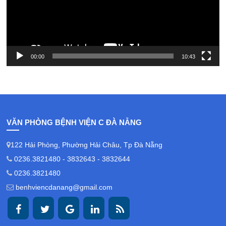
00:00
10:43
VĂN PHÒNG BỆNH VIỆN C ĐÀ NẴNG
122 Hải Phòng, Phường Hải Châu, Tp Đà Nẵng
0236.3821480 - 3832643 - 3832644
0236.3821480
benhviencdanang@gmail.com