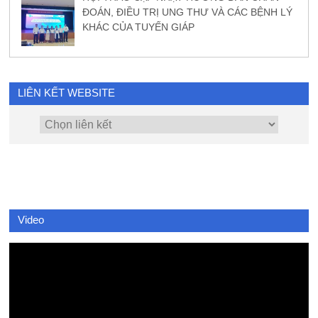
ĐOÁN, ĐIỀU TRỊ UNG THƯ VÀ CÁC BỆNH LÝ
KHÁC CỦA TUYẾN GIÁP
LIÊN KẾT WEBSITE
Video
Video
Player