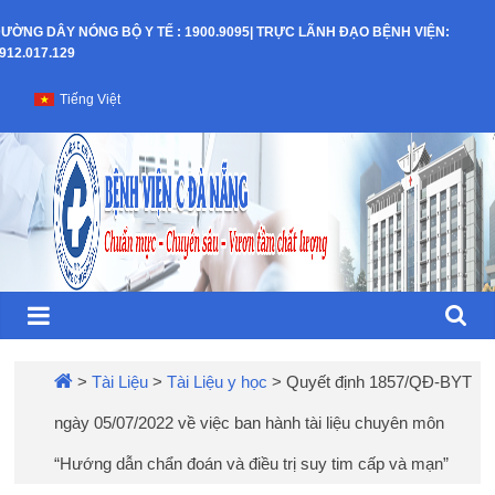
Skip
ƯỜNG DÂY NÓNG BỘ Y TẾ : 1900.9095| TRỰC LÃNH ĐẠO BỆNH VIỆN:
to
912.017.129
content
Bệnh
Tiếng Việt
Viện
C
–
TP
Đà
>
Tài Liệu
>
Tài Liệu y học
>
Quyết định 1857/QĐ-BYT
ngày 05/07/2022 về việc ban hành tài liệu chuyên môn
Nẵng
“Hướng dẫn chẩn đoán và điều trị suy tim cấp và mạn”