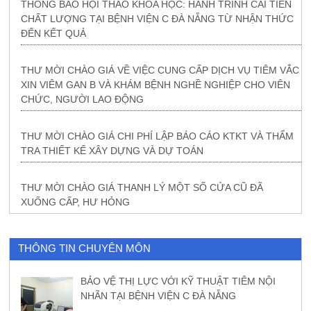
THÔNG BÁO HỘI THẢO KHOA HỌC: HÀNH TRÌNH CẢI TIẾN
CHẤT LƯỢNG TẠI BỆNH VIỆN C ĐÀ NẴNG TỪ NHẬN THỨC
ĐẾN KẾT QUẢ
THƯ MỜI CHÀO GIÁ VỀ VIỆC CUNG CẤP DỊCH VỤ TIÊM VẮC
XIN VIÊM GAN B VÀ KHÁM BỆNH NGHỀ NGHIỆP CHO VIÊN
CHỨC, NGƯỜI LAO ĐỘNG
THƯ MỜI CHÀO GIÁ CHI PHÍ LẬP BÁO CÁO KTKT VÀ THẨM
TRA THIẾT KẾ XÂY DỰNG VÀ DỰ TOÁN
THƯ MỜI CHÀO GIÁ THANH LÝ MỘT SỐ CỬA CŨ ĐÃ
XUỐNG CẤP, HƯ HỎNG
THÔNG TIN CHUYÊN MÔN
BẢO VỆ THỊ LỰC VỚI KỸ THUẬT TIÊM NỘI
NHÃN TẠI BỆNH VIỆN C ĐÀ NẴNG