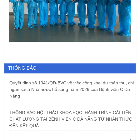
THÔNG BÁO
Quyết định số 1041/QĐ-BVC về việc công khai dự toán thu, chi
ngân sách Nhà nước bổ sung năm 2026 của Bệnh viện C Đà
Nẵng
THÔNG BÁO HỘI THẢO KHOA HỌC: HÀNH TRÌNH CẢI TIẾN
CHẤT LƯỢNG TẠI BỆNH VIỆN C ĐÀ NẴNG TỪ NHẬN THỨC
ĐẾN KẾT QUẢ