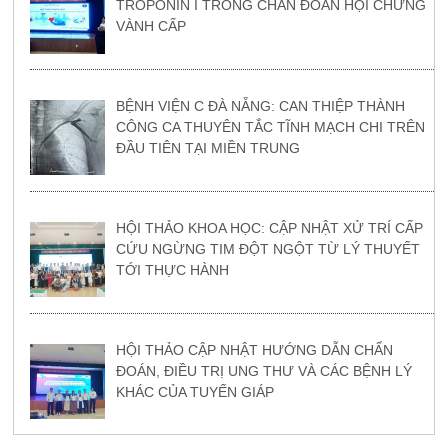
TROPONIN I TRONG CHẨN ĐOÁN HỘI CHỨNG
VÀNH CẤP
BỆNH VIỆN C ĐÀ NẴNG: CAN THIỆP THÀNH
CÔNG CA THUYÊN TẮC TĨNH MẠCH CHI TRÊN
ĐẦU TIÊN TẠI MIỀN TRUNG
HỘI THẢO KHOA HỌC: CẬP NHẬT XỬ TRÍ CẤP
CỨU NGỪNG TIM ĐỘT NGỘT TỪ LÝ THUYẾT
TỚI THỰC HÀNH
HỘI THẢO CẬP NHẬT HƯỚNG DẪN CHẨN
ĐOÁN, ĐIỀU TRỊ UNG THƯ VÀ CÁC BỆNH LÝ
KHÁC CỦA TUYẾN GIÁP