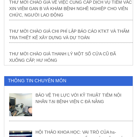
THƯ MỜI CHÀO GIÁ VỀ VIỆC CUNG CẤP DỊCH VỤ TIÊM VẮC
XIN VIÊM GAN B VÀ KHÁM BỆNH NGHỀ NGHIỆP CHO VIÊN
CHỨC, NGƯỜI LAO ĐỘNG
THƯ MỜI CHÀO GIÁ CHI PHÍ LẬP BÁO CÁO KTKT VÀ THẨM
TRA THIẾT KẾ XÂY DỰNG VÀ DỰ TOÁN
THƯ MỜI CHÀO GIÁ THANH LÝ MỘT SỐ CỬA CŨ ĐÃ
XUỐNG CẤP, HƯ HỎNG
THÔNG TIN CHUYÊN MÔN
BẢO VỆ THỊ LỰC VỚI KỸ THUẬT TIÊM NỘI
NHÃN TẠI BỆNH VIỆN C ĐÀ NẴNG
HỘI THẢO KHOA HỌC: VAI TRÒ CỦA hs-