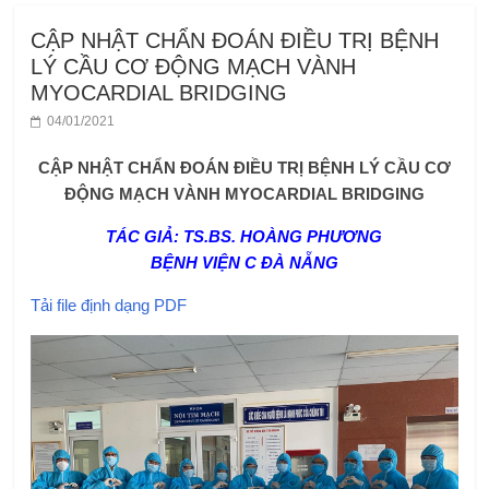
CẬP NHẬT CHẨN ĐOÁN ĐIỀU TRỊ BỆNH
LÝ CẦU CƠ ĐỘNG MẠCH VÀNH
MYOCARDIAL BRIDGING
04/01/2021
CẬP NHẬT CHẨN ĐOÁN ĐIỀU TRỊ BỆNH LÝ CẦU CƠ
ĐỘNG MẠCH VÀNH MYOCARDIAL BRIDGING
TÁC GIẢ: TS.BS. HOÀNG PHƯƠNG
BỆNH VIỆN C ĐÀ NẴNG
Tải file định dạng PDF