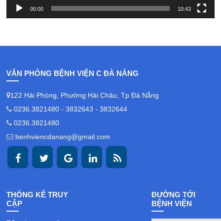
00:00
10:43
VĂN PHÒNG BỆNH VIỆN C ĐÀ NẴNG
122 Hải Phòng, Phường Hải Châu, Tp Đà Nẵng
0236.3821480 - 3832643 - 3832644
0236.3821480
benhviencdanang@gmail.com
THỐNG KÊ TRUY
ĐƯỜNG TỚI
CẬP
BỆNH VIỆN