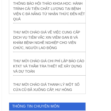
THÔNG BÁO HỘI THẢO KHOA HỌC: HÀNH
TRÌNH CẢI TIẾN CHẤT LƯỢNG TẠI BỆNH
VIỆN C ĐÀ NẴNG TỪ NHẬN THỨC ĐẾN KẾT
QUẢ
THƯ MỜI CHÀO GIÁ VỀ VIỆC CUNG CẤP
DỊCH VỤ TIÊM VẮC XIN VIÊM GAN B VÀ
KHÁM BỆNH NGHỀ NGHIỆP CHO VIÊN
CHỨC, NGƯỜI LAO ĐỘNG
THƯ MỜI CHÀO GIÁ CHI PHÍ LẬP BÁO CÁO
KTKT VÀ THẨM TRA THIẾT KẾ XÂY DỰNG
VÀ DỰ TOÁN
THƯ MỜI CHÀO GIÁ THANH LÝ MỘT SỐ
CỬA CŨ ĐÃ XUỐNG CẤP, HƯ HỎNG
THÔNG TIN CHUYÊN MÔN