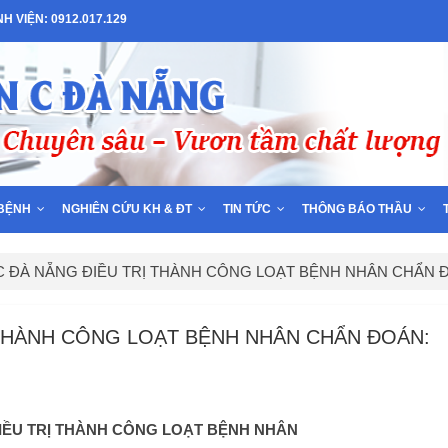
 VIỆN: 0912.017.129
BỆNH
NGHIÊN CỨU KH & ĐT
TIN TỨC
THÔNG BÁO THẦU
C ĐÀ NẴNG ĐIỀU TRỊ THÀNH CÔNG LOẠT BỆNH NHÂN CHẨN Đ
 THÀNH CÔNG LOẠT BỆNH NHÂN CHẨN ĐOÁN:
IỀU TRỊ THÀNH CÔNG LOẠT BỆNH NHÂN