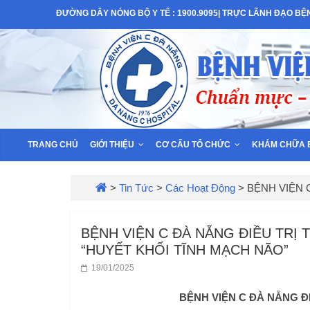
Skip
ĐƯỜNG DÂY NÓNG BỘ Y TẾ : 1900.9095| TRỰC LÃNH ĐẠO BỆNH
to
Bệnh
content
Viện
C
–
TRANG CHỦ
GIỚI THIỆU
CƠ CẤU TỔ CHỨC
KHÁM CHỮA 
TP
>
Tin Tức
>
Các Hoạt Động
>
BỆNH VIỆN 
Đà
BỆNH VIỆN C ĐÀ NẴNG ĐIỀU TRỊ
“HUYẾT KHỐI TĨNH MẠCH NÃO”
Nẵng
19/01/2025
BỆNH VIỆN C ĐÀ NẴNG Đ