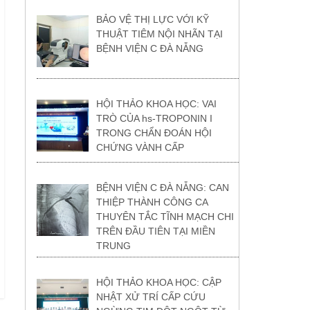
BẢO VỆ THỊ LỰC VỚI KỸ
THUẬT TIÊM NỘI NHÃN TẠI
BỆNH VIỆN C ĐÀ NẴNG
HỘI THẢO KHOA HỌC: VAI
TRÒ CỦA hs-TROPONIN I
TRONG CHẨN ĐOÁN HỘI
CHỨNG VÀNH CẤP
BỆNH VIỆN C ĐÀ NẴNG: CAN
THIỆP THÀNH CÔNG CA
THUYÊN TẮC TĨNH MẠCH CHI
TRÊN ĐẦU TIÊN TẠI MIỀN
TRUNG
HỘI THẢO KHOA HỌC: CẬP
NHẬT XỬ TRÍ CẤP CỨU