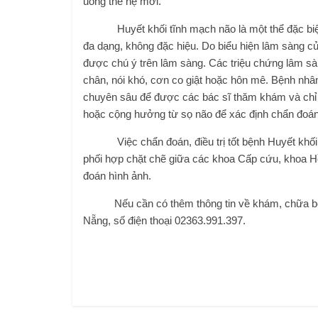
uống thế hệ mới.
Huyết khối tĩnh mạch não là một thể đặc biệt 
đa dạng, không đặc hiệu. Do biểu hiện lâm sàng c
được chú ý trên lâm sàng. Các triệu chứng lâm sà
chân, nói khó, cơn co giật hoặc hôn mê. Bệnh nhâ
chuyên sâu để được các bác sĩ thăm khám và chỉ đ
hoặc cộng hưởng từ sọ não để xác định chẩn đoán
Việc chẩn đoán, điều trị tốt bệnh Huyết khối t
phối hợp chặt chẽ giữa các khoa Cấp cứu, khoa H
đoán hình ảnh.
Nếu cần có thêm thông tin về khám, chữa bệnh 
Nẵng, số điện thoại 02363.991.397.