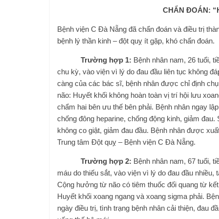
CHẨN ĐOÁN: “
Bệnh viện C Đà Nẵng đã chẩn đoán và điều trị thà
bệnh lý thần kinh – đột quỵ ít gặp, khó chẩn đoán.
Trường hợp 1:
Bệnh nhân nam, 26 tuổi, ti
chu kỳ, vào viện vì lý do đau đầu liên tục không 
càng của các bác sĩ, bệnh nhân được chỉ định chụp 
não: Huyết khối không hoàn toàn vị trí hội lưu xo
chẩm hai bên ưu thế bên phải. Bệnh nhân ngay lập
chống đông heparine, chống động kinh, giảm đau. Sau 
không co giật, giảm đau đầu. Bệnh nhân được xuất v
Trung tâm Đột quỵ – Bệnh viện C Đà Nẵng.
Trường hợp 2:
Bệnh nhân nam, 67 tuổi, tiề
máu do thiếu sắt, vào viện vì lý do đau đầu nhiề
Cộng hưởng từ não có tiêm thuốc đối quang từ kết
Huyết khối xoang ngang và xoang sigma phải. Bện
ngày điều trị, tình trạng bệnh nhân cải thiện, đau 