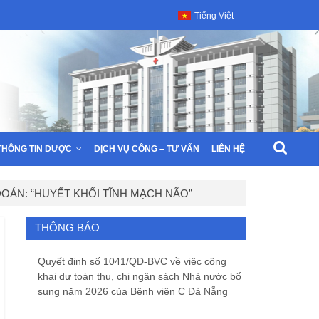
Tiếng Việt
THÔNG TIN DƯỢC
DỊCH VỤ CÔNG – TƯ VẤN
LIÊN HỆ
OÁN: “HUYẾT KHỐI TĨNH MẠCH NÃO”
THÔNG BÁO
Quyết định số 1041/QĐ-BVC về việc công
khai dự toán thu, chi ngân sách Nhà nước bổ
sung năm 2026 của Bệnh viện C Đà Nẵng