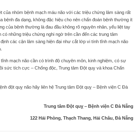
của nhóm bệnh mạch máu não với các triệu chứng lâm sàng rất
ủa bệnh đa dạng, không đặc hiệu cho nên chẩn đoán bệnh thường ít
ng của bệnh thường là đau đầu không rõ nguyên nhân, yếu liệt tay
n có những triệu chứng nghi ngờ trên cần đến các trung tâm
ịnh các cận lâm sàng hiện đại như cắt lớp vi tính tĩnh mạch não
.
ĩnh mạch não cần có trình độ chuyên môn, kinh nghiệm, có sự
ồi sức tích cực – Chống độc, Trung tâm Đột quỵ và khoa Chẩn
đột quỵ não hãy liên hệ Trung tâm Đột quỵ – Bệnh viện C Đà
Trung tâm Đột quỵ – Bệnh viện C Đà Nẵng
122 Hải Phòng, Thạch Thang, Hải Châu, Đà Nẵng