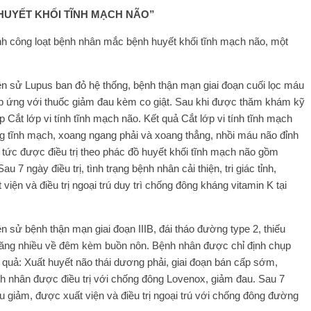
HUYẾT KHỐI TĨNH MẠCH NÃO”
nh công loạt bệnh nhân mắc bệnh huyết khối tĩnh mạch não, một
ền sử Lupus ban đỏ hệ thống, bệnh thận mạn giai đoạn cuối lọc máu
đáp ứng với thuốc giảm đau kèm co giật. Sau khi được thăm khám kỹ
Cắt lớp vi tính tĩnh mạch não. Kết quả Cắt lớp vi tính tĩnh mạch
ang tĩnh mạch, xoang ngang phải và xoang thẳng, nhồi máu não đỉnh
 tức được điều trị theo phác đồ huyết khối tĩnh mạch não gồm
7 ngày điều trị, tình trạng bệnh nhân cải thiện, tri giác tỉnh,
iện và điều trị ngoại trú duy trì chống đông kháng vitamin K tại
n sử bệnh thận mạn giai đoạn IIIB, đái tháo đường type 2, thiếu
u, tăng nhiều về đêm kèm buồn nôn. Bệnh nhân được chỉ định chụp
 quả: Xuất huyết não thái dương phải, giai đoạn bán cấp sớm,
h nhân được điều trị với chống đông Lovenox, giảm đau. Sau 7
đầu giảm, được xuất viện và điều trị ngoại trú với chống đông đường