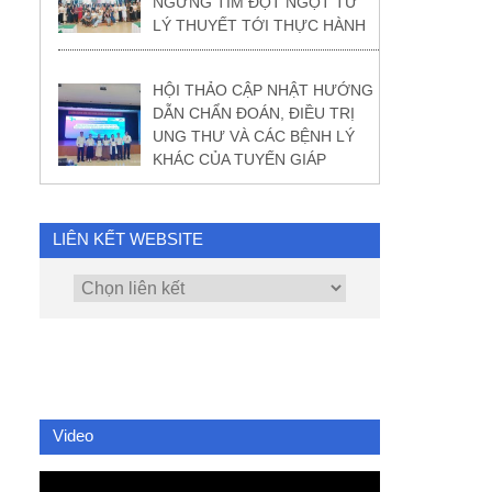
NGỪNG TIM ĐỘT NGỘT TỪ
LÝ THUYẾT TỚI THỰC HÀNH
HỘI THẢO CẬP NHẬT HƯỚNG
DẪN CHẨN ĐOÁN, ĐIỀU TRỊ
UNG THƯ VÀ CÁC BỆNH LÝ
KHÁC CỦA TUYẾN GIÁP
LIÊN KẾT WEBSITE
Video
Video