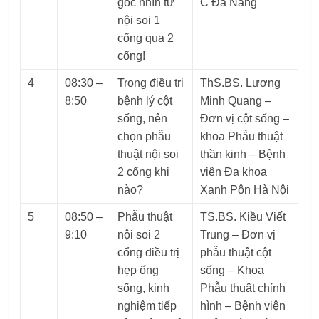
góc nhìn từ
C Đà Nẵng
nội soi 1
cổng qua 2
cổng!
4
08:30 –
Trong điều trị
ThS.BS. Lương
8:50
bệnh lý cột
Minh Quang –
sống, nên
Đơn vị cột sống –
chọn phẫu
khoa Phẫu thuật
thuật nội soi
thần kinh – Bệnh
2 cổng khi
viện Đa khoa
nào?
Xanh Pôn Hà Nội
5
08:50 –
Phẫu thuật
TS.BS. Kiều Viết
9:10
nội soi 2
Trung – Đơn vị
cổng điều trị
phẫu thuật cột
hẹp ống
sống – Khoa
sống, kinh
Phẫu thuật chỉnh
nghiệm tiếp
hình – Bệnh viện