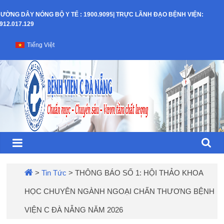
Skip
ƯỜNG DÂY NÓNG BỘ Y TẾ : 1900.9095| TRỰC LÃNH ĐẠO BỆNH VIỆN:
to
912.017.129
content
Bệnh
Tiếng Việt
Viện
C
–
TP
Đà
>
Tin Tức
>
THÔNG BÁO SỐ 1: HỘI THẢO KHOA
HỌC CHUYÊN NGÀNH NGOẠI CHẤN THƯƠNG BỆNH
Nẵng
VIỆN C ĐÀ NẴNG NĂM 2026