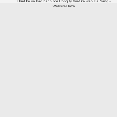
Thiết kế và bảo hành bởi Công ty thiết kế web Đà Nẵng -
WebsitePlaza