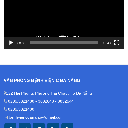
00:00
10:43
VĂN PHÒNG BỆNH VIỆN C ĐÀ NẴNG
122 Hải Phòng, Phường Hải Châu, Tp Đà Nẵng
0236.3821480 - 3832643 - 3832644
0236.3821480
benhviencdanang@gmail.com