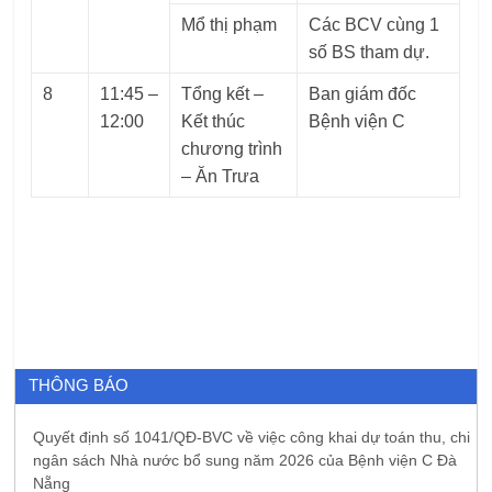
Mổ thị phạm
Các BCV cùng 1
số BS tham dự.
8
11:45 –
Tổng kết –
Ban giám đốc
12:00
Kết thúc
Bệnh viện C
chương trình
– Ăn Trưa
THÔNG BÁO
Quyết định số 1041/QĐ-BVC về việc công khai dự toán thu, chi
ngân sách Nhà nước bổ sung năm 2026 của Bệnh viện C Đà
Nẵng