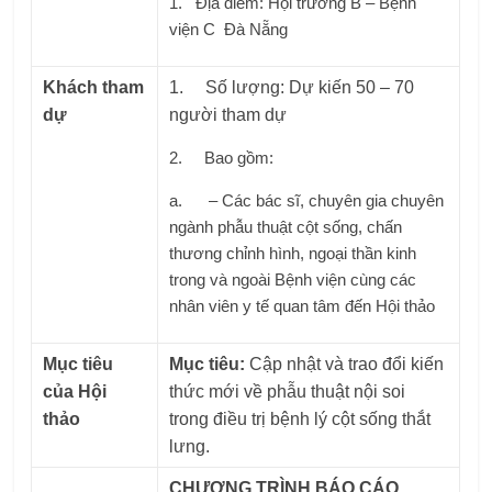
1. Địa điểm: Hội trường B – Bệnh
viện C Đà Nẵng
Khách
tham
1. Số lượng: Dự kiến 50 – 70
dự
người tham dự
2. Bao gồm:
a. – Các bác sĩ, chuyên gia chuyên
ngành phẫu thuật cột sống, chấn
thương chỉnh hình, ngoại thần kinh
trong và ngoài Bệnh viện cùng các
nhân viên y tế quan tâm đến Hội thảo
Mục
tiêu
Mục
tiêu
:
Cập nhật và trao đổi kiến
của Hội
thức mới về phẫu thuật nội soi
thảo
trong điều trị bệnh lý cột sống thắt
lưng.
CHƯƠNG TRÌNH BÁO CÁO