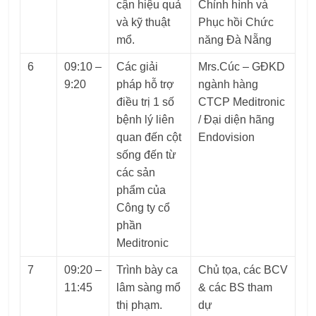
cận hiệu quả
Chỉnh hình và
và kỹ thuật
Phục hồi Chức
mổ.
năng Đà Nẵng
6
09:10 –
Các giải
Mrs.Cúc – GĐKD
9:20
pháp hỗ trợ
ngành hàng
điều trị 1 số
CTCP Meditronic
bệnh lý liên
/ Đại diện hãng
quan đến cột
Endovision
sống đến từ
các sản
phẩm của
Công ty cổ
phần
Meditronic
7
09:20 –
Trình bày ca
Chủ tọa, các BCV
11:45
lâm sàng mổ
& các BS tham
thị phạm.
dự