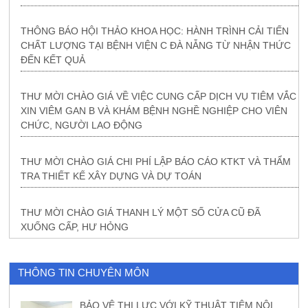
THÔNG BÁO HỘI THẢO KHOA HỌC: HÀNH TRÌNH CẢI TIẾN
CHẤT LƯỢNG TẠI BỆNH VIỆN C ĐÀ NẴNG TỪ NHẬN THỨC
ĐẾN KẾT QUẢ
THƯ MỜI CHÀO GIÁ VỀ VIỆC CUNG CẤP DỊCH VỤ TIÊM VẮC
XIN VIÊM GAN B VÀ KHÁM BỆNH NGHỀ NGHIỆP CHO VIÊN
CHỨC, NGƯỜI LAO ĐỘNG
THƯ MỜI CHÀO GIÁ CHI PHÍ LẬP BÁO CÁO KTKT VÀ THẨM
TRA THIẾT KẾ XÂY DỰNG VÀ DỰ TOÁN
THƯ MỜI CHÀO GIÁ THANH LÝ MỘT SỐ CỬA CŨ ĐÃ
XUỐNG CẤP, HƯ HỎNG
THÔNG TIN CHUYÊN MÔN
BẢO VỆ THỊ LỰC VỚI KỸ THUẬT TIÊM NỘI