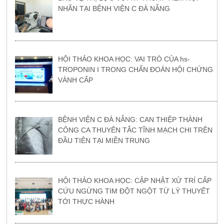
NHÃN TẠI BỆNH VIỆN C ĐÀ NẴNG
HỘI THẢO KHOA HỌC: VAI TRÒ CỦA hs-
TROPONIN I TRONG CHẨN ĐOÁN HỘI CHỨNG
VÀNH CẤP
BỆNH VIỆN C ĐÀ NẴNG: CAN THIỆP THÀNH
CÔNG CA THUYÊN TẮC TĨNH MẠCH CHI TRÊN
ĐẦU TIÊN TẠI MIỀN TRUNG
HỘI THẢO KHOA HỌC: CẬP NHẬT XỬ TRÍ CẤP
CỨU NGỪNG TIM ĐỘT NGỘT TỪ LÝ THUYẾT
TỚI THỰC HÀNH