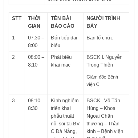
STT
THỜI
TÊN BÀI
NGƯỜI TRÌNH
GIAN
BÁO CÁO
BÀY
1
07:30 –
Đón tiếp đại
Ban tổ chức
8:00
biểu
2
08:00 –
Phát biểu
BSCKII. Nguyễn
8:10
khai mạc
Trọng Thiện
Giám đốc Bệnh
viện C
3
08:10 –
Kinh nghiệm
BSCKI. Võ Tấn
8:30
triển khai
Hùng – Khoa
phẫu thuật
Ngoại Chấn
nội soi tại BV
thương – Thần
C Đà Nẵng,
kinh – Bệnh viện