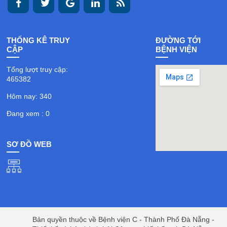
THỐNG KÊ TRUY
ĐƯỜNG TỚI
CẬP
BỆNH VIỆN
Tổng lượt truy cập:
465382
Hôm nay: 340
Đang xem : 0
SƠ ĐỒ WEB
Bản quyền thuộc về Bệnh viện C - Thành Phố Đà Nẵng -