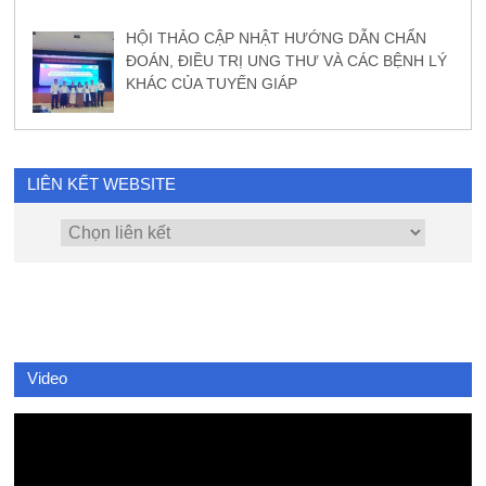
HỘI THẢO CẬP NHẬT HƯỚNG DẪN CHẨN
ĐOÁN, ĐIỀU TRỊ UNG THƯ VÀ CÁC BỆNH LÝ
KHÁC CỦA TUYẾN GIÁP
LIÊN KẾT WEBSITE
Video
Video
Player