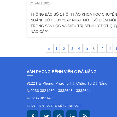
24/11/2025
THÔNG BÁO SỐ 1 HỘI THẢO KHOA HỌC CHUYÊN
NGÀNH ĐỘT QUỴ “CẬP NHẬT MỘT SỐ ĐIỂM MỚI
TRONG SÀN LỌC VÀ ĐIỀU TRỊ BỆNH LÝ ĐỘT QU
NÃO CẤP”
«
1
2
3
4
5
6
7
8
VĂN PHÒNG BỆNH VIỆN C ĐÀ NẴNG
122 Hải Phòng, Phường Hải Châu, Tp Đà Nẵng
0236.3821480 - 3832643 - 3832644
0236.3821480
benhviencdanang@gmail.com