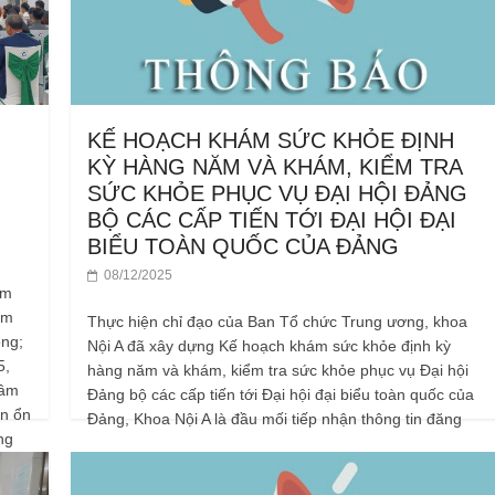
KẾ HOẠCH KHÁM SỨC KHỎE ĐỊNH
KỲ HÀNG NĂM VÀ KHÁM, KIỂM TRA
SỨC KHỎE PHỤC VỤ ĐẠI HỘI ĐẢNG
BỘ CÁC CẤP TIẾN TỚI ĐẠI HỘI ĐẠI
BIỂU TOÀN QUỐC CỦA ĐẢNG
08/12/2025
ăm
ằm
Thực hiện chỉ đạo của Ban Tổ chức Trung ương, khoa
ộng;
Nội A đã xây dựng Kế hoạch khám sức khỏe định kỳ
5,
hàng năm và khám, kiểm tra sức khỏe phục vụ Đại hội
tâm
Đảng bộ các cấp tiến tới Đại hội đại biểu toàn quốc của
ển ổn
Đảng, Khoa Nội A là đầu mối tiếp nhận thông tin đăng
ng