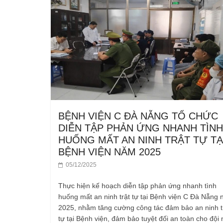
BỆNH VIỆN C ĐÀ NẴNG TỔ CHỨC
DIỄN TẬP PHẢN ỨNG NHANH TÌNH
HUỐNG MẤT AN NINH TRẬT TỰ TẠ
BỆNH VIỆN NĂM 2025
05/12/2025
Thực hiện kế hoạch diễn tập phản ứng nhanh tình
huống mất an ninh trật tự tại Bệnh viện C Đà Nẵng
2025, nhằm tăng cường công tác đảm bảo an ninh t
tự tại Bệnh viện, đảm bảo tuyệt đối an toàn cho đội