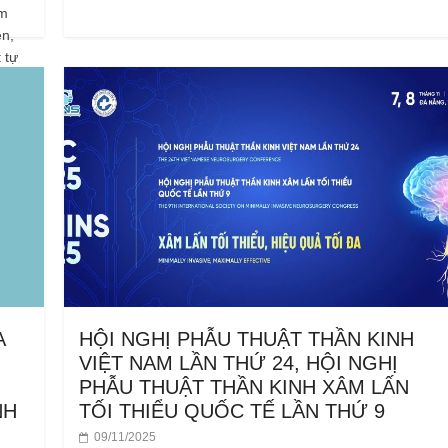
ăm
ện,
 tự
A
HỘI NGHỊ PHẪU THUẬT THẦN KINH
VIỆT NAM LẦN THỨ 24, HỘI NGHỊ
PHẪU THUẬT THẦN KINH XÂM LẤN
NH
TỐI THIỂU QUỐC TẾ LẦN THỨ 9
09/11/2025