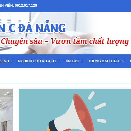
 VIỆN: 0912.017.129
BỆNH
NGHIÊN CỨU KH & ĐT
TIN TỨC
THÔNG BÁO THẦU