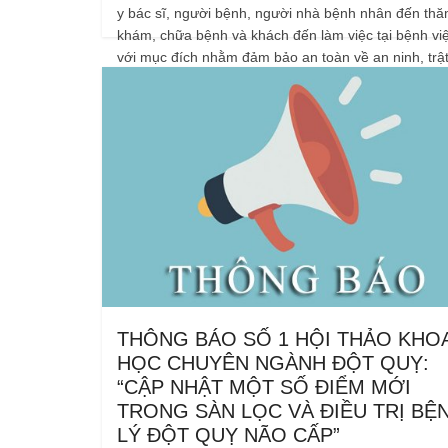
y bác sĩ, người bệnh, người nhà bệnh nhân đến th
khám, chữa bệnh và khách đến làm việc tại bệnh vi
với mục đích nhằm đảm bảo an toàn về an ninh, trật
tại Bệnh viện.
THÔNG BÁO SỐ 1 HỘI THẢO KHO
HỌC CHUYÊN NGÀNH ĐỘT QUỴ:
“CẬP NHẬT MỘT SỐ ĐIỂM MỚI
TRONG SÀN LỌC VÀ ĐIỀU TRỊ BỆ
LÝ ĐỘT QUỴ NÃO CẤP”