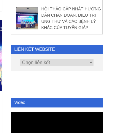
HỘI THẢO CẬP NHẬT HƯỚNG
DẪN CHẨN ĐOÁN, ĐIỀU TRỊ
UNG THƯ VÀ CÁC BỆNH LÝ
KHÁC CỦA TUYẾN GIÁP
LIÊN KẾT WEBSITE
Video
Video
Player