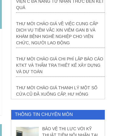
VIỆN C ĐÀ NẴNG TỪ NHẬN THỨC ĐẾN KẾT
QUẢ
THƯ MỜI CHÀO GIÁ VỀ VIỆC CUNG CẤP
DỊCH VỤ TIÊM VẮC XIN VIÊM GAN B VÀ
KHÁM BỆNH NGHỀ NGHIỆP CHO VIÊN
CHỨC, NGƯỜI LAO ĐỘNG
THƯ MỜI CHÀO GIÁ CHI PHÍ LẬP BÁO CÁO
KTKT VÀ THẨM TRA THIẾT KẾ XÂY DỰNG
VÀ DỰ TOÁN
THƯ MỜI CHÀO GIÁ THANH LÝ MỘT SỐ
CỬA CŨ ĐÃ XUỐNG CẤP, HƯ HỎNG
THÔNG TIN CHUYÊN MÔN
BẢO VỆ THỊ LỰC VỚI KỸ
THUẬT TIÊM NỘI NHÃN TẠI