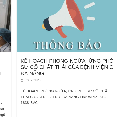
KẾ HOẠCH PHÒNG NGỪA, ỨNG PHÓ
SỰ CỐ CHẤT THẢI CỦA BỆNH VIỆN C
I
ĐÀ NẴNG
02/12/2025
KẾ HOẠCH PHÒNG NGỪA, ỨNG PHÓ SỰ CỐ CHẤT
THẢI CỦA BỆNH VIỆN C ĐÀ NẴNG Link tải file: KH-
1838-BVC –
 năm
rật
 ngũ