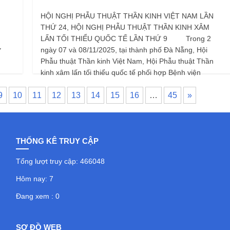
HỘI NGHỊ PHẪU THUẬT THẦN KINH VIỆT NAM LẦN
THỨ 24, HỘI NGHỊ PHẪU THUẬT THẦN KINH XÂM
LẤN TỐI THIỂU QUỐC TẾ LẦN THỨ 9 Trong 2
ngày 07 và 08/11/2025, tại thành phố Đà Nẵng, Hội
Ỵ
Phẫu thuật Thần kinh Việt Nam, Hội Phẫu thuật Thần
kinh xâm lấn tối thiểu quốc tế phối hợp Bệnh viện
9
10
11
12
13
14
15
16
…
45
»
THỐNG KÊ TRUY CẬP
Tổng lượt truy cập: 466048
Hôm nay: 7
Đang xem : 0
SƠ ĐỒ WEB