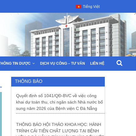
Tiếng Việt
THÔNG TIN DƯỢC
DỊCH VỤ CÔNG – TƯ VẤN
LIÊN HỆ
THÔNG BÁO
Quyết định số 1041/QĐ-BVC về việc công
khai dự toán thu, chi ngân sách Nhà nước bổ
sung năm 2026 của Bệnh viện C Đà Nẵng
THÔNG BÁO HỘI THẢO KHOA HỌC: HÀNH
TRÌNH CẢI TIẾN CHẤT LƯỢNG TẠI BỆNH