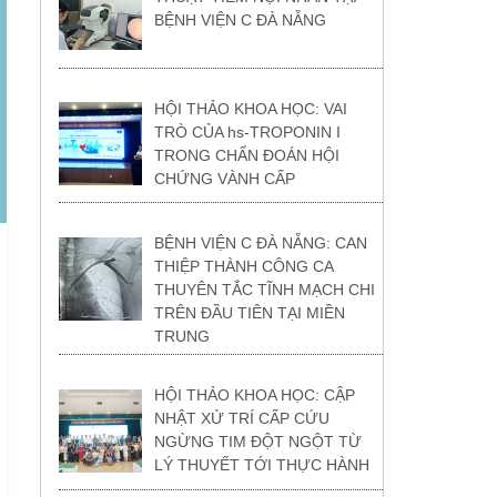
BỆNH VIỆN C ĐÀ NẴNG
HỘI THẢO KHOA HỌC: VAI
TRÒ CỦA hs-TROPONIN I
TRONG CHẨN ĐOÁN HỘI
CHỨNG VÀNH CẤP
BỆNH VIỆN C ĐÀ NẴNG: CAN
THIỆP THÀNH CÔNG CA
THUYÊN TẮC TĨNH MẠCH CHI
TRÊN ĐẦU TIÊN TẠI MIỀN
TRUNG
HỘI THẢO KHOA HỌC: CẬP
NHẬT XỬ TRÍ CẤP CỨU
NGỪNG TIM ĐỘT NGỘT TỪ
LÝ THUYẾT TỚI THỰC HÀNH