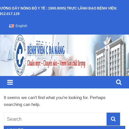
Skip
ƯỜNG DÂY NÓNG BỘ Y TẾ : 1900.9095| TRỰC LÃNH ĐẠO BỆNH VIỆN:
to
912.017.129
content
Bệnh
English
Viện
C
–
TP
It seems we can’t find what you’re looking for. Perhaps
Đà
searching can help.
Nẵng