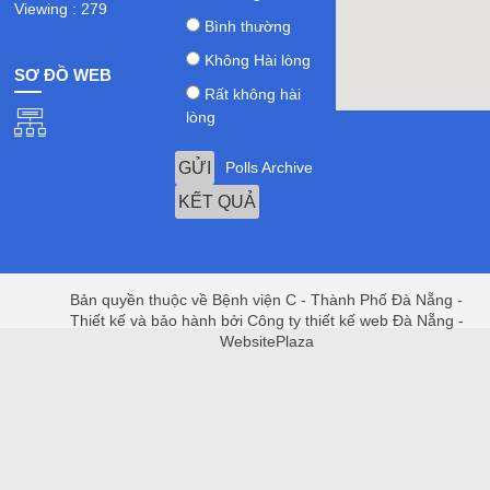
Viewing : 279
Bình thường
Không Hài lòng
SƠ ĐỒ WEB
Rất không hài
lòng
Polls Archive
Bản quyền thuộc về Bệnh viện C - Thành Phố Đà Nẵng -
Thiết kế và bảo hành bởi Công ty thiết kế web Đà Nẵng -
WebsitePlaza