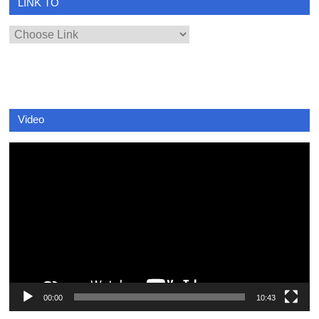
LINK TO
Video
Video
Player
00:00
10:43